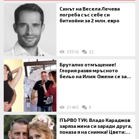
Синът на Весела Лечева
погреба със себе си
биткойни за 2 млн. евро
33516
32
Брутално отмъщение!
Глория развя мръсното
бельо на Илия: Ожени се за
120 кг жена, заряза Симона,
за да гледа чуждо дете!
31465
9
ПЪРВО ТУК: Владо Караджов
заряза жена си заради друга,
показа я на снимка! Цвети:
Ти си фалшив герой!