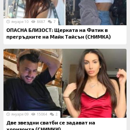
януари 10
8687
7
ОПАСНА БЛИЗОСТ: Щерката на Фатик в
прегръдките на Майк Тайсън (СНИМКА)
януари 09
15064
2
Две звездни сватби се задават на
хоризонта (СНИМКИ)