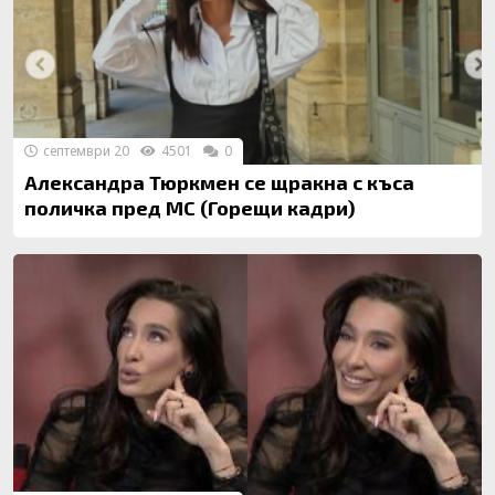
септември 20
4501
0
Александра Тюркмен се щракна с къса
поличка пред МС (Горещи кадри)