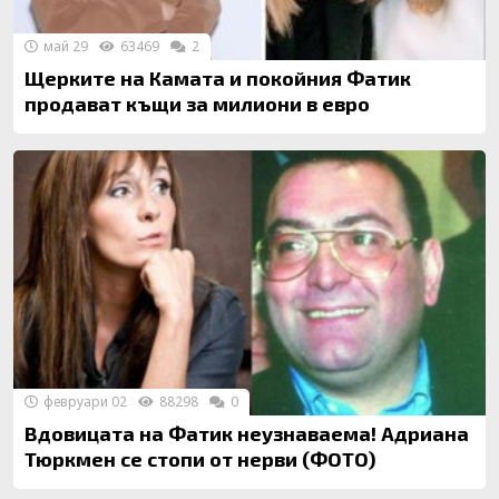
май 29
63469
2
Щерките на Камата и покойния Фатик
продават къщи за милиони в евро
февруари 02
88298
0
Вдовицата на Фатик неузнаваема! Адриана
Тюркмен се стопи от нерви (ФОТО)