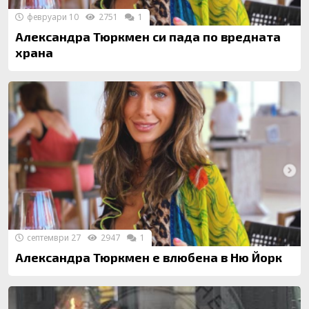
февруари 10
2751
1
Александра Тюркмен си пада по вредната
храна
септември 27
2947
1
Александра Тюркмен е влюбена в Ню Йорк