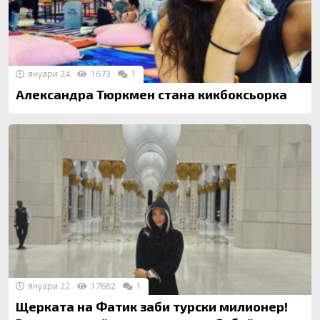
януари 24
1673
1
Александра Тюркмен стана кикбоксьорка
януари 22
17682
1
Щерката на Фатик заби турски милионер!