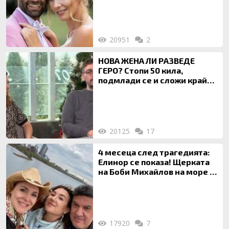
20951
2
НОВА ЖЕНА ЛИ РАЗВЕДЕ
ГЕРО? Стопи 50 кила,
подмлади се и сложи край
на 20-годишен брак
20125
17
4 месеца след трагедията:
Елинор се показа! Щерката
на Боби Михайлов на море с
майка си
17920
7