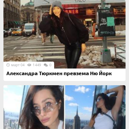
март 04
1449
0
Александра Тюркмен превзема Ню Йорк