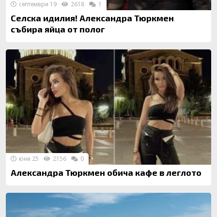
септември 19
2618
1
Селска идилия! Александра Тюркмен
събира яйца от полог
юни 25
2156
0
Александра Тюркмен обича кафе в леглото