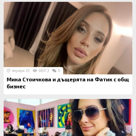
януари 25
68313
0
Мика Стоичкова и дъщерята на Фатик с общ
бизнес