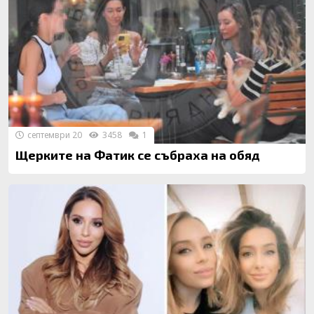
септември 20
3458
1
Щерките на Фатик се събраха на обяд