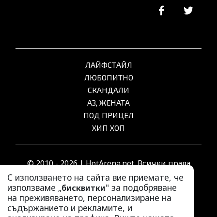
ЛАЙФСТАЙЛ
ЛЮБОПИТНО
СКАНДАЛИ
АЗ, ЖЕНАТА
ПОД ПРИЦЕЛ
ХИП ХОП
© 2010 - 2026 | HotArena.net. Всички права
запазени.
С използването на сайта вие приемате, че
използваме „
" за подобряване
бисквитки
на преживяването, персонализиране на
РЕКЛАМА
съдържанието и рекламите, и
КОНТАКТИ