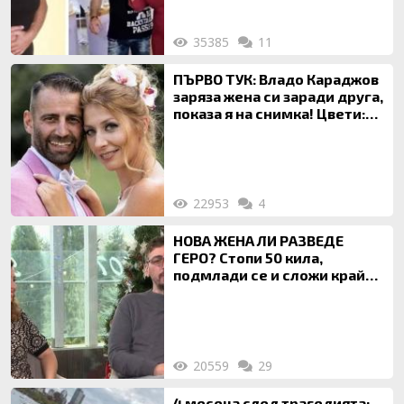
35385
11
ПЪРВО ТУК: Владо Караджов
заряза жена си заради друга,
показа я на снимка! Цвети:
Ти си фалшив герой!
22953
4
НОВА ЖЕНА ЛИ РАЗВЕДЕ
ГЕРО? Стопи 50 кила,
подмлади се и сложи край
на 20-годишен брак
20559
29
4 месеца след трагедията: