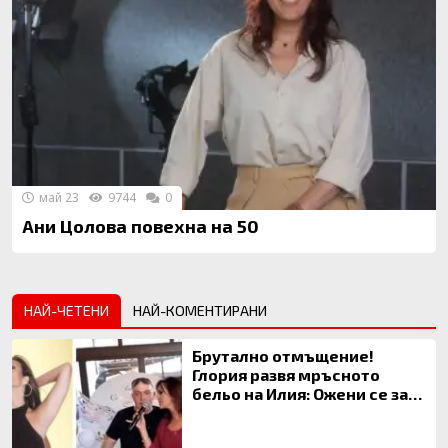
май 23
9744
0
Ани Цолова повехна на 50
НАЙ-ЧЕТЕНИ
НАЙ-КОМЕНТИРАНИ
Брутално отмъщение!
Глория развя мръсното
бельо на Илия: Ожени се за
120 кг жена, заряза Симона,
за да гледа чуждо дете!