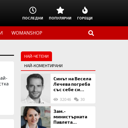
ПОСЛЕДНИ
ПОПУЛЯРНИ
ГОРЕЩИ
И
WOMANSHOP
НАЙ-ЧЕТЕНИ
НАЙ-КОМЕНТИРАНИ
ай-
Синът на Весела
стка
Лечева погреба
със себе си
биткойни за 2
32046
30
млн. евро
Зам.-
министърката
Павлета
Пеловска