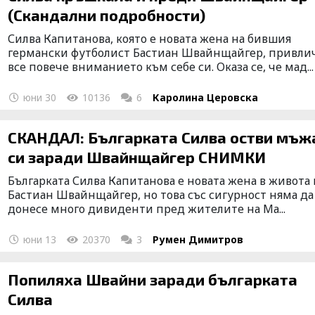
(Скандални подробности)
Силва Капитанова, която е новата жена на бившия
германски футболист Бастиан Швайнщайгер, привли
всe повече вниманието към себе си. Оказа се, че мад...
юни 30
10136
6
Каролина Церовска
СКАНДАЛ: Българката Силва остви мъж
си заради Швайнщайгер СНИМКИ
Българката Силва Капитанова е новата жена в живота 
Бастиан Швайнщайгер, но това със сигурност няма да
донесе много дивиденти пред жителите на Ма...
юни 13
20370
3
Румен Димитров
Попиляха Швайни заради българката
Силва