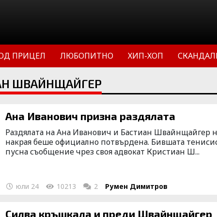
ОД ПРИЦЕЛ
ЛЮБОПИТНО
ХИП-ХОП
СКАНДАЛ
ИАН ШВАЙНЩАЙГЕР
Ана Иванович призна раздялата
Раздялата на Ана Иванович и Бастиан Швайнщайгер н
накрая беше официално потвърдена. Бившата тениси
пусна съобщение чрез своя адвокат Кристиан Ш...
юли 24
10213
2
Румен Димитров
Силва кръшкала и преди Швайнщайгер