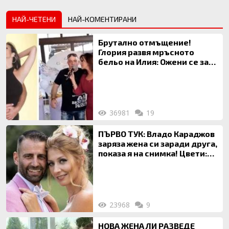
НАЙ-ЧЕТЕНИ
НАЙ-КОМЕНТИРАНИ
Брутално отмъщение!
Глория развя мръсното
бельо на Илия: Ожени се за
120 кг жена, заряза Симона,
за да гледа чуждо дете!
36981
19
ПЪРВО ТУК: Владо Караджов
заряза жена си заради друга,
показа я на снимка! Цвети:
Ти си фалшив герой!
23968
9
НОВА ЖЕНА ЛИ РАЗВЕДЕ