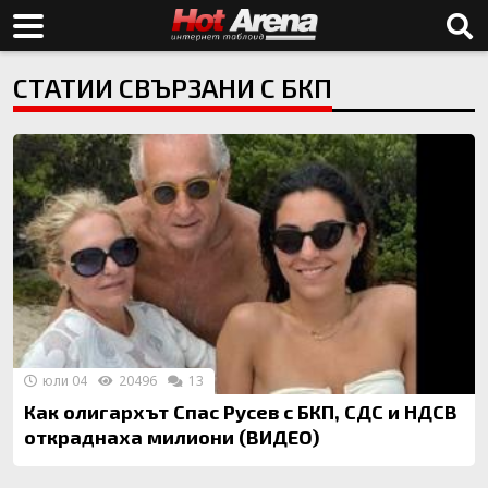
СТАТИИ СВЪРЗАНИ С БКП
юли 04
20496
13
Как олигархът Спас Русев с БКП, СДС и НДСВ
откраднаха милиони (ВИДЕО)