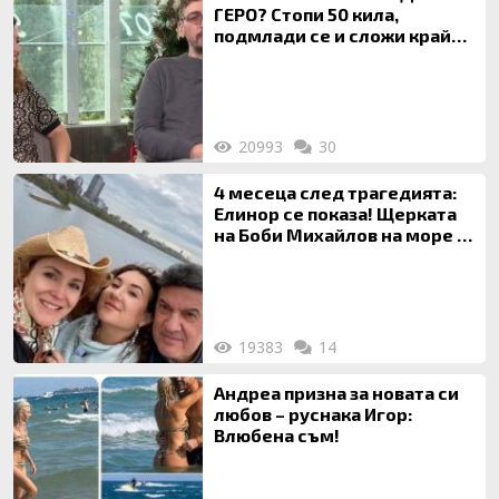
ГЕРО? Стопи 50 кила,
подмлади се и сложи край
на 20-годишен брак
20993
30
4 месеца след трагедията:
Елинор се показа! Щерката
на Боби Михайлов на море с
майка си
19383
14
Андреа призна за новата си
любов – руснака Игор:
Влюбена съм!