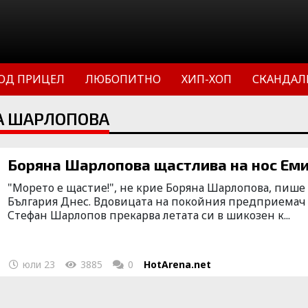
ОД ПРИЦЕЛ
ЛЮБОПИТНО
ХИП-ХОП
СКАНДАЛ
А ШАРЛОПОВА
Боряна Шарлопова щастлива на нос Ем
"Морето е щастие!", не крие Боряна Шарлопова, пише
България Днес. Вдовицата на покойния предприемач
Стефан Шарлопов прекарва летата си в шикозен к...
юли 23
3885
0
HotArena.net