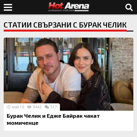
СТАТИИ СВЪРЗАНИ С БУРАК ЧЕЛИК
май 16
8442
517
Бурак Челик и Едже Байрак чакат
момиченце