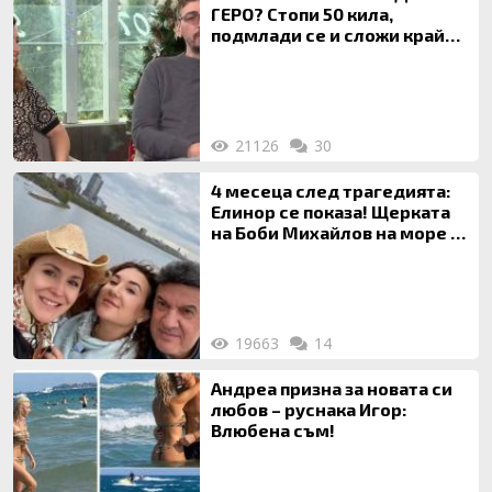
ГЕРО? Стопи 50 кила,
подмлади се и сложи край
на 20-годишен брак
21126
30
4 месеца след трагедията:
Елинор се показа! Щерката
на Боби Михайлов на море с
майка си
19663
14
Андреа призна за новата си
любов – руснака Игор:
Влюбена съм!