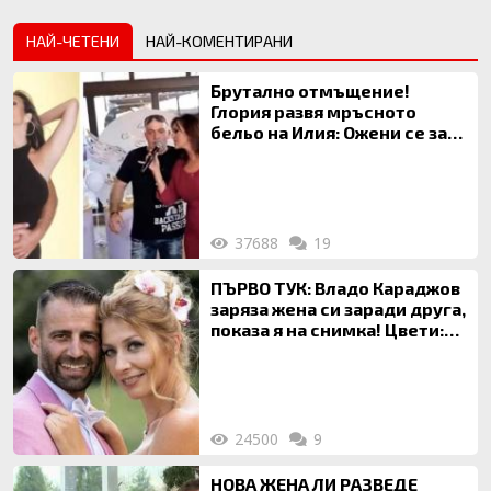
НАЙ-ЧЕТЕНИ
НАЙ-КОМЕНТИРАНИ
Брутално отмъщение!
Глория развя мръсното
бельо на Илия: Ожени се за
120 кг жена, заряза Симона,
за да гледа чуждо дете!
37688
19
ПЪРВО ТУК: Владо Караджов
заряза жена си заради друга,
показа я на снимка! Цвети:
Ти си фалшив герой!
24500
9
НОВА ЖЕНА ЛИ РАЗВЕДЕ