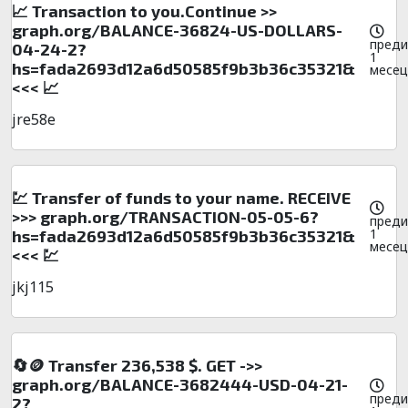
📈 Transaction to you.Continue >>
graph.org/BALANCE-36824-US-DOLLARS-
преди
04-24-2?
1
hs=fada2693d12a6d50585f9b3b36c35321&
месец
<<< 📈
jre58e
💹 Transfer of funds to your name. RECEIVE
>>> graph.org/TRANSACTION-05-05-6?
преди
1
hs=fada2693d12a6d50585f9b3b36c35321&
месец
<<< 💹
jkj115
🔄🪙 Transfer 236,538 $. GET ->>
graph.org/BALANCE-3682444-USD-04-21-
преди
2?