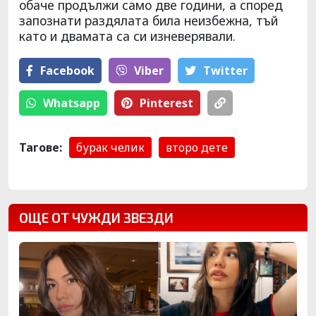
обаче продължи само две години, а според
запознати раздялата била неизбежна, тъй
като и двамата са си изневерявали.
Facebook
Viber
Тwitter
Whatsapp
Pinterest
Тагове:
бурак челик
второ дете
ОЩЕ ОТ ЧУЖДИ ЗВЕЗДИ