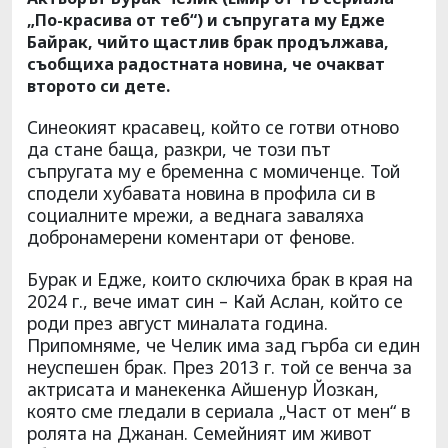
„По-красива от теб“) и съпругата му Едже
Байрак, чийто щастлив брак продължава,
съобщиха радостната новина, че очакват
второто си дете.
Синеокият красавец, който се готви отново
да стане баща, разкри, че този път
съпругата му е бременна с момиченце. Той
сподели хубавата новина в профила си в
социалните мрежи, а веднага заваляха
добронамерени коментари от фенове.
Бурак и Едже, които сключиха брак в края на
2024 г., вече имат син – Кай Аслан, който се
роди през август миналата година.
Припомняме, че Челик има зад гърба си един
неуспешен брак. През 2013 г. той се венча за
актрисата и манекенка Айшенур Йозкан,
която сме гледали в сериала „Част от мен“ в
ролята на Джанан. Семейният им живот