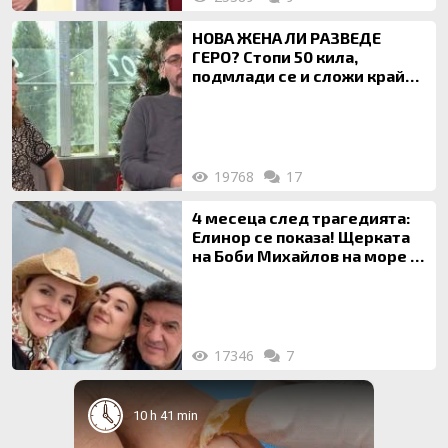
НОВА ЖЕНА ЛИ РАЗВЕДЕ
ГЕРО? Стопи 50 кила,
подмлади се и сложи край
на 20-годишен брак
19768
17
4 месеца след трагедията:
Елинор се показа! Щерката
на Боби Михайлов на море с
майка си
17346
7
10 h 41 min