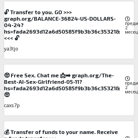
🔓 Transfer to you. GO >>>
graph.org/BALANCE-36824-US-DOLLARS-
преди
04-24?
2
hs=fada2693d12a6d50585f9b3b36c35321&
месец
<<< 🔓
ya3tjo
🤑 Free Sex. Chat me 📩➡️ graph.org/The-
Best-AI-Sex-Girlfriend-05-11?
преди
2
hs=fada2693d12a6d50585f9b3b36c35321&
месец
🤑
caxs7p
💰 Transfer of funds to your name. Receive