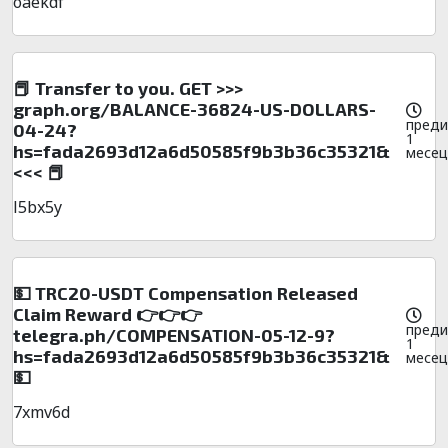
oaekdf
📕 Transfer to you. GET >>>
graph.org/BALANCE-36824-US-DOLLARS-
преди
04-24?
1
hs=fada2693d12a6d50585f9b3b36c35321&
месец
<<< 📕
l5bx5y
💵 TRC20-USDT Compensation Released
Claim Reward 👉👉👉
преди
telegra.ph/COMPENSATION-05-12-9?
1
hs=fada2693d12a6d50585f9b3b36c35321&
месец
💵
7xmv6d