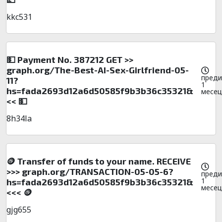
kkc531
💵 Payment No. 387212 GET >>
graph.org/The-Best-AI-Sex-Girlfriend-05-
преди
11?
1
hs=fada2693d12a6d50585f9b3b36c35321&
месец
<< 💵
8h34la
🪙 Transfer of funds to your name. RECEIVE
>>> graph.org/TRANSACTION-05-05-6?
преди
1
hs=fada2693d12a6d50585f9b3b36c35321&
месец
<<< 🪙
gjg655