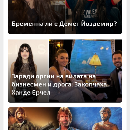
Бременна ли е Демет Йоздемир?
Заради оргии на вилата на
бизнесмен и дрога: Закопчаха
Ханде Ерчел