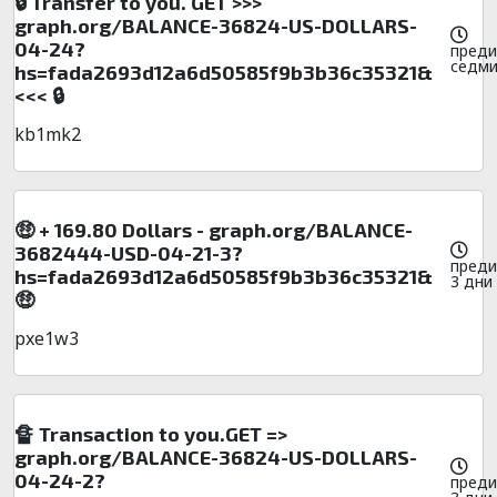
🔒 Transfer to you. GET >>>
graph.org/BALANCE-36824-US-DOLLARS-
04-24?
преди
седм
hs=fada2693d12a6d50585f9b3b36c35321&
<<< 🔒
kb1mk2
🤑 + 169.80 Dollars - graph.org/BALANCE-
3682444-USD-04-21-3?
преди
hs=fada2693d12a6d50585f9b3b36c35321&
3 дни
🤑
pxe1w3
🔏 Transaction to you.GET =>
graph.org/BALANCE-36824-US-DOLLARS-
04-24-2?
преди