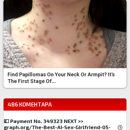
Find Papillomas On Your Neck Or Armpit? It's
The First Stage Of...
486 КОМЕНТАРА
💷 Payment No. 349323 NEXT >>
graph.org/The-Best-AI-Sex-Girlfriend-05-