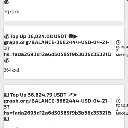
💰
7q3k7x
💰 Top Up 36,824.08 USDT 🟢▶
graph.org/BALANCE-3682444-USD-04-21-
преди
3?
2
hs=fada2693d12a6d50585f9b3b36c35321&
месец
💰
364kxd
💷 Top Up 36,824.79 USDT 📍➤
graph.org/BALANCE-3682444-USD-04-21-
преди
3?
2
hs=fada2693d12a6d50585f9b3b36c35321&
месец
💷