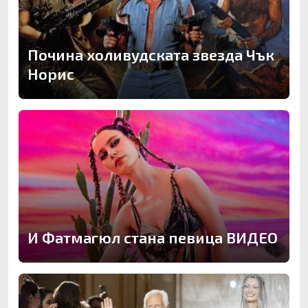
Почина холивудската звезда Чък
Норис
И Фатмагюл стана певица ВИДЕО