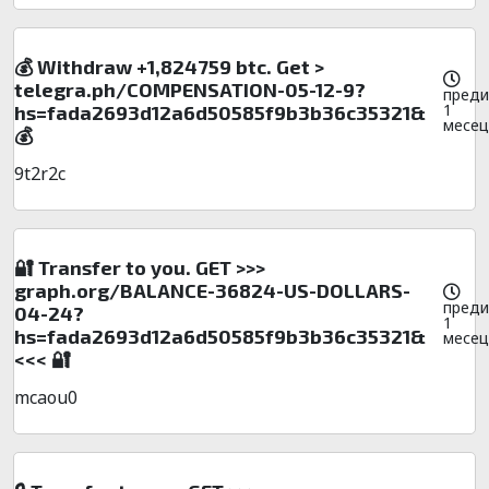
💰 Withdraw +1,824759 btc. Get >
telegra.ph/COMPENSATION-05-12-9?
преди
1
hs=fada2693d12a6d50585f9b3b36c35321&
месец
💰
9t2r2c
🔐 Transfer to you. GET >>>
graph.org/BALANCE-36824-US-DOLLARS-
преди
04-24?
1
hs=fada2693d12a6d50585f9b3b36c35321&
месец
<<< 🔐
mcaou0