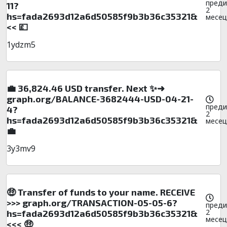
преди
11?
2
hs=fada2693d12a6d50585f9b3b36c35321&
месец
<< 💷
1ydzm5
💼 36,824.46 USD transfer. Next ✨➜
graph.org/BALANCE-3682444-USD-04-21-
преди
4?
2
hs=fada2693d12a6d50585f9b3b36c35321&
месец
💼
3y3mv9
🤑 Transfer of funds to your name. RECEIVE
>>> graph.org/TRANSACTION-05-05-6?
преди
2
hs=fada2693d12a6d50585f9b3b36c35321&
месец
<<< 🤑