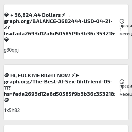
💎 + 36,824.44 Dollars ⚡→
graph.org/BALANCE-3682444-USD-04-21-
преди
2?
1
hs=fada2693d12a6d50585f9b3b36c35321&
месец
💎
g30qpj
🪙 Hi, FUСК ME RIGHT NOW ⚡➤
graph.org/The-Best-AI-Sex-Girlfriend-05-
преди
11?
1
hs=fada2693d12a6d50585f9b3b36c35321&
месец
🪙
1x5h82