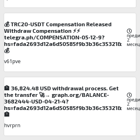
💰 TRC20-USDT Compensation Released
Withdraw Compensation ⚡⚡
преди
telegra.ph/COMPENSATION-05-12-9?
2
hs=fada2693d12a6d50585f9b3b36c35321&
месец
💰
v61pve
🏦 36,824.48 USD withdrawal process. Get
the transfer 🚀→ graph.org/BALANCE-
преди
3682444-USD-04-21-4?
2
hs=fada2693d12a6d50585f9b3b36c35321&
месец
🏦
hvrprn