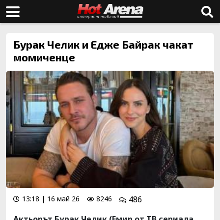
Бурак Челик и Едже Байрак чакат
момиченце
13:18 | 16 май 26
8246
486
Актьорът Бурак Челик (Емир от ТВ сериала