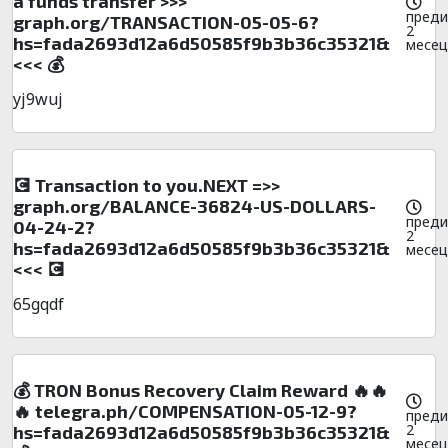
a funds transfer >>>
преди
graph.org/TRANSACTION-05-05-6?
2
hs=fada2693d12a6d50585f9b3b36c35321&
месец
<<< 💰
yj9wuj
💽 Transaction to you.NEXT =>>
graph.org/BALANCE-36824-US-DOLLARS-
преди
04-24-2?
2
hs=fada2693d12a6d50585f9b3b36c35321&
месец
<<< 💽
65gqdf
💰 TRON Bonus Recovery Claim Reward 🔥🔥
🔥 telegra.ph/COMPENSATION-05-12-9?
преди
2
hs=fada2693d12a6d50585f9b3b36c35321&
месец