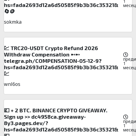
1
hs=fada2693d12a6d50585f9b3b36c35321&
месец
🔄🪙
sokmka
💹 TRC20-USDT Crypto Refund 2026
Withdraw Compensation ➸➸
преди
telegra.ph/COMPENSATION-05-12-9?
1
hs=fada2693d12a6d50585f9b3b36c35321&
месец
💹
wnl6os
💷 + 2 BTC. BINANCE CRYPTO GIVEAWAY.
Sign up >> dc4958ca.giveaway-
преди
8y3.pages.dev/?
1
hs=fada2693d12a6d50585f9b3b36c35321&
месец
💷