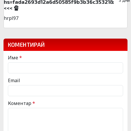
3 дни
hs=fada2693d12a6d50585f9b3b36c35321&
<<< 🔏
hrpl97
КОМЕНТИРАЙ
Име
*
Email
Коментар
*