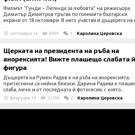
Филмът "Гунди – Легенда за любовта" на режисьора
Димитър Димитров тръгва по големите български
екрани от 18 октомври. В него участва и дъщерята на п
септември 16
6909
1
Каролина Церовска
Щерката на президента на ръба на
анорексията! Вижте плашещо слабата 
фигура
Дъщерята на Румен Радев е на ръба на анорексията,
притеснени са нейни близки. Дарина Радева е плаш
слаба, личи и от последната й фотосесия, с която...
февруари 16
23296
0
Каролина Церовска