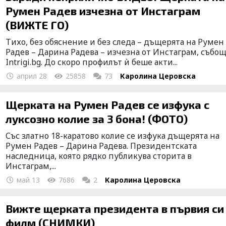
Румен Радев изчезна от Инстаграм
(ВИЖТЕ ГО)
Тихо, без обяснение и без следа – дъщерята на Румен
Радев – Дарина Радева – изчезна от Инстаграм, събо
Intrigi.bg. До скоро профилът ѝ беше акти...
април 28
25858
73
Каролина Церовска
Щерката на Румен Радев се изфука с
луксозно колие за 3 бона! (ФОТО)
Със златно 18-каратово колие се изфука дъщерята на
Румен Радев – Дарина Радева. Президентската
наследница, която рядко публикува сторита в
Инстаграм,...
май 13
7686
2
Каролина Церовска
Вижте щерката президента в първия си
филм (СНИМКИ)