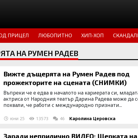
ОД ПРИЦЕЛ
ЛЮБОПИТНО
ХИП-ХОП
СКАНДАЛ
ЯТА НА РУМЕН РАДЕВ
Вижте дъщерята на Румен Радев под
прожекторите на сцената (СНИМКИ)
Въпреки че е едва в началото на кариерата си, младат
актриса от Народния театър Дарина Радева може да с
похвали, че работи с международно признати...
юни 25
13573
46
Каролина Церовска
Заради неприлично ВИДЕО: Щерката на