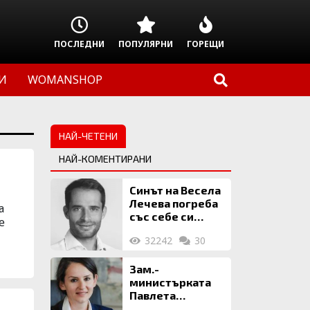
ПОСЛЕДНИ
ПОПУЛЯРНИ
ГОРЕЩИ
И
WOMANSHOP
НАЙ-ЧЕТЕНИ
НАЙ-КОМЕНТИРАНИ
Синът на Весела
Лечева погреба
а
със себе си
е
биткойни за 2
32242
30
млн. евро
Зам.-
министърката
Павлета
Пеловска