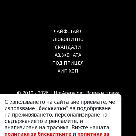
ЛАЙФСТАЙЛ
ЛЮБОПИТНО
СКАНДАЛИ
АЗ, ЖЕНАТА
ПОД ПРИЦЕЛ
ХИП ХОП
© 2010 - 2026 | HotArena.net. Всички права
запазени.
С използването на сайта вие приемате, че
използваме „
" за подобряване
бисквитки
на преживяването, персонализиране на
РЕКЛАМА
съдържанието и рекламите, и
КОНТАКТИ
анализиране на трафика. Вижте нашата
и
политика за бисквитките
политика за
ОБЩИ УСЛОВИЯ