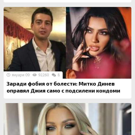
януари 09
92260
8
Заради фобия от болести: Митко Динев
оправял Джия само с подсилени кондоми