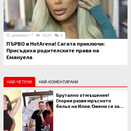
декември 17
18263
8
ПЪРВО в HotArena! Сагата приключи:
Присъдиха родителските права на
Емануела
НАЙ-ЧЕТЕНИ
НАЙ-КОМЕНТИРАНИ
Брутално отмъщение!
Глория развя мръсното
бельо на Илия: Ожени се за
120 кг жена, заряза Симона,
за да гледа чуждо дете!