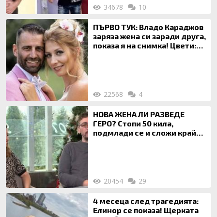
34678
10
ПЪРВО ТУК: Владо Караджов
заряза жена си заради друга,
показа я на снимка! Цвети:
Ти си фалшив герой!
22568
4
НОВА ЖЕНА ЛИ РАЗВЕДЕ
ГЕРО? Стопи 50 кила,
подмлади се и сложи край
на 20-годишен брак
20454
29
4 месеца след трагедията:
Елинор се показа! Щерката