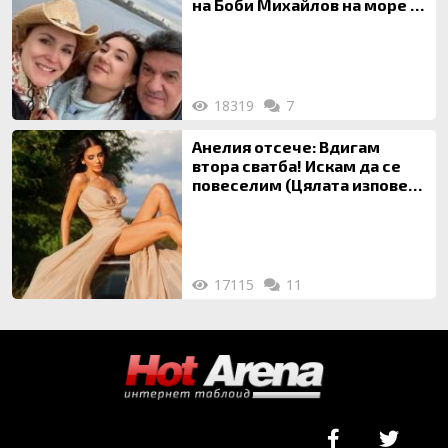
на Боби Михайлов на море с
майка си
18319
7
Анелия отсече: Вдигам
втора сватба! Искам да се
повеселим (Цялата изповед
ТУК)
17115
11