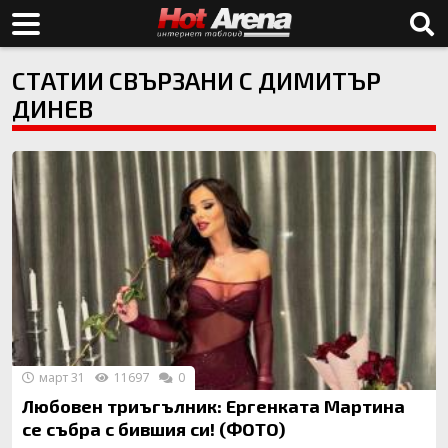
СТАТИИ СВЪРЗАНИ С ДИМИТЪР
ДИНЕВ
март 31
11697
0
Любовен триъгълник: Ергенката Мартина
се събра с бившия си! (ФОТО)