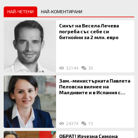
НАЙ-ЧЕТЕНИ
НАЙ-КОМЕНТИРАНИ
Синът на Весела Лечева
погреба със себе си
биткойни за 2 млн. евро
32144
30
Зам.-министърката Павлета
Пеловска вилнее на
Малдивите и в Испания с
богата любовница – брокер
на недвижими имоти
24374
15
ОБРАТ! Изчезна Симона