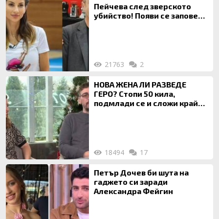
Пейчева след зверското
убийство! Появи се заповед
за локализирането й
21763
2
НОВА ЖЕНА ЛИ РАЗВЕДЕ
ГЕРО? Стопи 50 кила,
подмлади се и сложи край
на 20-годишен брак
18494
17
Петър Дочев би шута на
гаджето си заради
Александра Фейгин