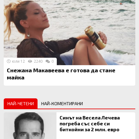
юли 12
2240
0
Снежана Макавеева е готова да стане
майка
НАЙ-ЧЕТЕНИ
НАЙ-КОМЕНТИРАНИ
Синът на Весела Лечева
погреба със себе си
биткойни за 2 млн. евро