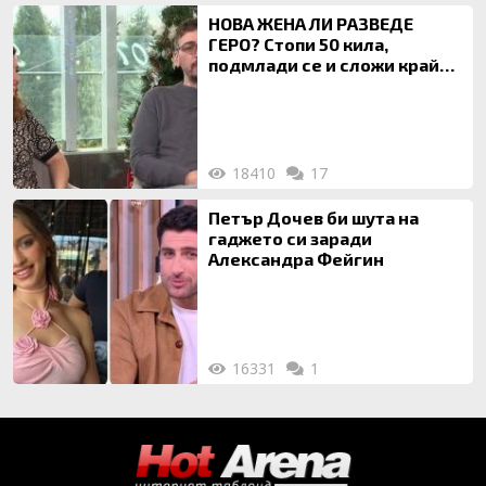
НОВА ЖЕНА ЛИ РАЗВЕДЕ
ГЕРО? Стопи 50 кила,
подмлади се и сложи край
на 20-годишен брак
18410
17
Петър Дочев би шута на
гаджето си заради
Александра Фейгин
16331
1