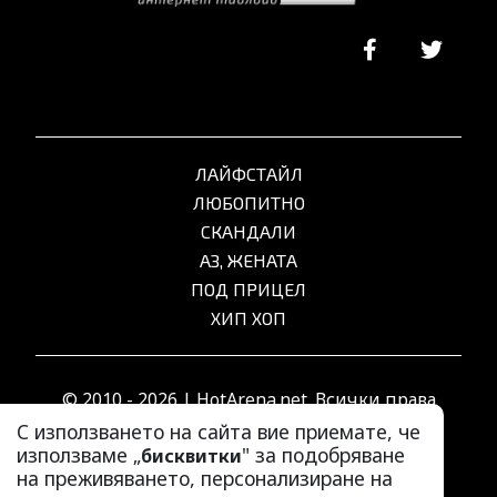
ЛАЙФСТАЙЛ
ЛЮБОПИТНО
СКАНДАЛИ
АЗ, ЖЕНАТА
ПОД ПРИЦЕЛ
ХИП ХОП
© 2010 - 2026 | HotArena.net. Всички права
запазени.
С използването на сайта вие приемате, че
използваме „
" за подобряване
бисквитки
на преживяването, персонализиране на
РЕКЛАМА