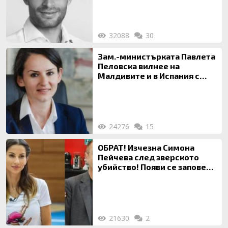
32088
30
Зам.-министърката Павлета
Пеловска вилнее на
Малдивите и в Испания с
богата любовница – брокер
на недвижими имоти
24276
15
ОБРАТ! Изчезна Симона
Пейчева след зверското
убийство! Появи се заповед
за локализирането й
21630
2