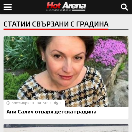
СТАТИИ СВЪРЗАНИ С ГРАДИНА
септември 01
5012
1
Ани Салич отваря детска градина