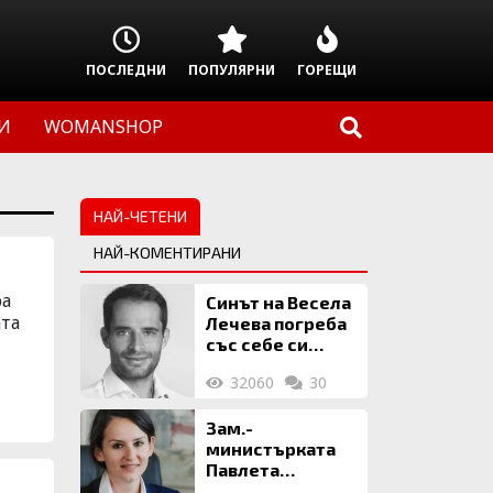
ПОСЛЕДНИ
ПОПУЛЯРНИ
ГОРЕЩИ
И
WOMANSHOP
НАЙ-ЧЕТЕНИ
НАЙ-КОМЕНТИРАНИ
ра
Синът на Весела
ата
Лечева погреба
със себе си
биткойни за 2
32060
30
млн. евро
Зам.-
министърката
Павлета
Пеловска