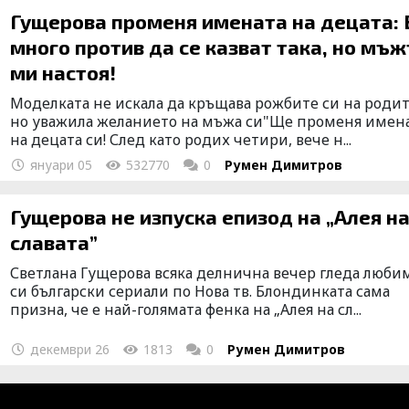
Гущерова променя имената на децата: 
много против да се казват така, но мъ
ми настоя!
Моделката не искала да кръщава рожбите си на родит
но уважила желанието на мъжа си"Ще променя имен
на децата си! След като родих четири, вече н...
януари 05
532770
0
Румен Димитров
Гущерова не изпуска епизод на „Алея на
славата”
Светлана Гущерова всяка делнична вечер гледа люби
си български сериали по Нова тв. Блондинката сама
призна, че е най-голямата фенка на „Алея на сл...
декември 26
1813
0
Румен Димитров