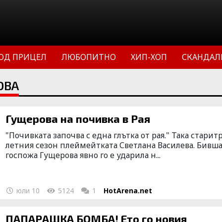
ОД ПРИЦЕЛ
ЛЮБОПИТНО
ХИП-ХОП
СКАНДАЛ
ОВА
Гущерова на почивка в Рая
"Почивката започва с една глътка от рая." Така старит
летния сезон плеймейтката Светлана Василева. Бивш
госпожа Гущерова явно го е ударила н...
юли 10
5124
1
HotArena.net
ПАПАРАШКА БОМБА! Ето го новия