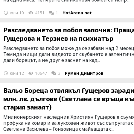
юли 10
4151
1
HotArena.net
Разследването за побоя започна: Пращ
Гущерова и Терзиев на психиатър
Разследването за побоя може да се забави над 2 месе
Темида нищи дали видеото от скубането е автентичн
дали борецът, а не друг е заснет на кад...
юни 12
10647
3
Румен Димитров
Вальо Бореца отвлякъл Гущеров заради
млн. лв. дългове (Светлана се връща к
стария занаят)
Милионерският наследник Християн Гущеров е съумя
профука на комар и за луксозен живот със съпругата 
Светлана Василева – Гонзовица смайващата с...