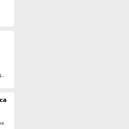
..
са
ха