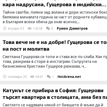
кара надрусана, Гущерова в индийски
сериал
Тайни сватби, пияни зад волана и дори истински бок
белязаха миналата година за част от родните хубави
в България всеки обича да знае всичко,...
януари 03
14238
8
Румен Димитров
Това вече не е на добре! Гущерова се т
на пост и молитва
Светлана Гущерова се топи и става все по-слаба. Как 
това, разкрива в стори в инстаграм. Съпругата на
бизнесмена Христиан Гущеров разказва, ч...
ноември 29
6041
1
HotArena.net
Катунът се прибира в София: Гущерови
търсят квартира в столицата, ама без п
Светлето се надявала някой от бившите й мъже да й