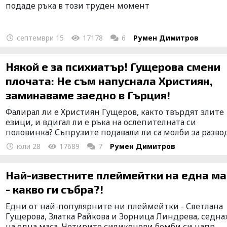
подаде ръка в този труден момент
септември 15
17178
6
Румен Димитров
Някой е за психиатър! Гущерова смени
плочата: Не съм напуснала Християн,
заминаваме заедно в Гърция!
Фалирал ли е Християн Гущеров, както твърдят злите
езици, и вдигал ли е ръка на ослепителната си
половинка? Съпрузите подавали ли са молби за развод.
юли 28
17689
7
Румен Димитров
Най-известните плеймейтки на една ма
- какво ги събра?!
Едни от най-популярните ни плеймейтки - Светлана
Гущерова, Златка Райкова и Зорница Линдрева, седна
на една маса. Четирите силиконови бомби си напр...