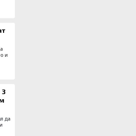
ат
ца
о и
 3
ъм
л да
си