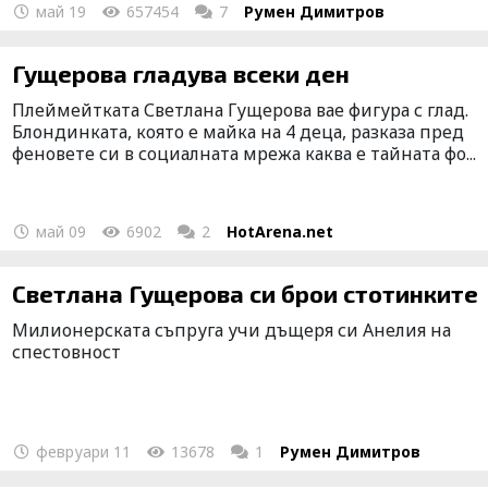
май 19
657454
7
Румен Димитров
Гущерова гладува всеки ден
Плеймейтката Светлана Гущерова вае фигура с глад.
Блондинката, която е майка на 4 деца, разказа пред
феновете си в социалната мрежа каква е тайната фо...
май 09
6902
2
HotArena.net
Светлана Гущерова си брои стотинките
Милионерската съпруга учи дъщеря си Анелия на
спестовност
февруари 11
13678
1
Румен Димитров