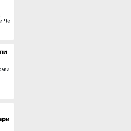
с
ци Че
опи
прави
ари