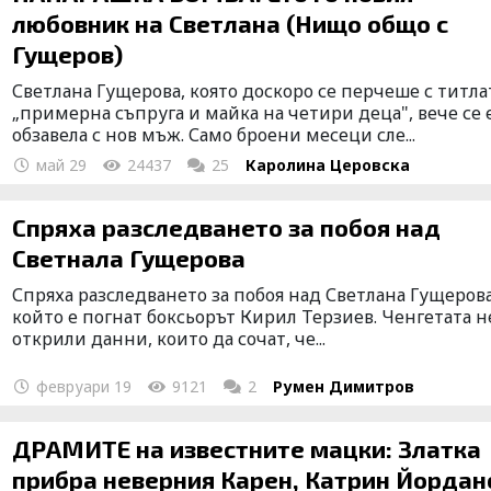
любовник на Светлана (Нищо общо с
Гущеров)
Светлана Гущерова, която доскоро се перчеше с титла
„примерна съпруга и майка на четири деца", вече се 
обзавела с нов мъж. Само броени месеци сле...
май 29
24437
25
Каролина Церовска
Спряха разследването за побоя над
Светнала Гущерова
Спряха разследването за побоя над Светлана Гущерова
който е погнат боксьорът Кирил Терзиев. Ченгетата н
открили данни, които да сочат, че...
февруари 19
9121
2
Румен Димитров
ДРАМИТЕ на известните мацки: Златка
прибра неверния Карен, Катрин Йордан