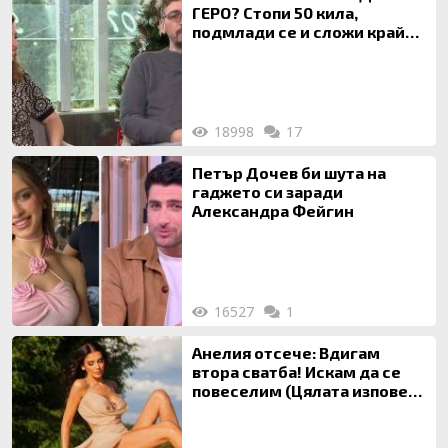
ГЕРО? Стопи 50 кила,
подмлади се и сложи край
на 20-годишен брак
18998
17
Петър Дочев би шута на
гаджето си заради
Александра Фейгин
16527
1
Анелия отсече: Вдигам
втора сватба! Искам да се
повеселим (Цялата изповед
ТУК)