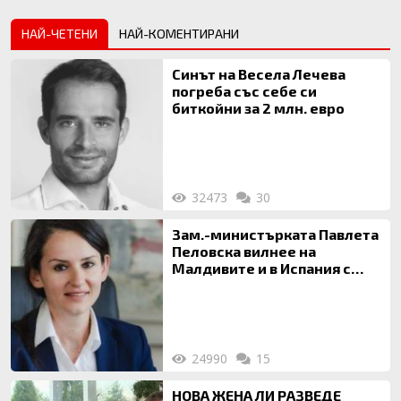
НАЙ-ЧЕТЕНИ
НАЙ-КОМЕНТИРАНИ
Синът на Весела Лечева
погреба със себе си
биткойни за 2 млн. евро
32473
30
Зам.-министърката Павлета
Пеловска вилнее на
Малдивите и в Испания с
богата любовница – брокер
на недвижими имоти
24990
15
НОВА ЖЕНА ЛИ РАЗВЕДЕ