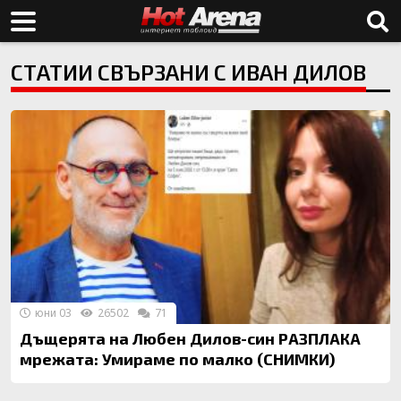
СТАТИИ СВЪРЗАНИ С ИВАН ДИЛОВ
юни 03
26502
71
Дъщерята на Любен Дилов-син РАЗПЛАКА
мрежата: Умираме по малко (СНИМКИ)