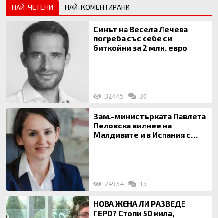
НАЙ-ЧЕТЕНИ
НАЙ-КОМЕНТИРАНИ
Синът на Весела Лечева
погреба със себе си
биткойни за 2 млн. евро
32445
30
Зам.-министърката Павлета
Пеловска вилнее на
Малдивите и в Испания с
богата любовница – брокер
на недвижими имоти
24934
15
НОВА ЖЕНА ЛИ РАЗВЕДЕ
ГЕРО? Стопи 50 кила,