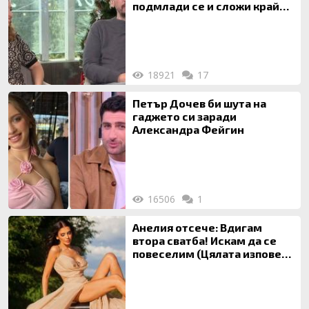
подмлади се и сложи край
на 20-годишен брак
18921
17
Петър Дочев би шута на
гаджето си заради
Александра Фейгин
16506
1
Анелия отсече: Вдигам
втора сватба! Искам да се
повеселим (Цялата изповед
ТУК)