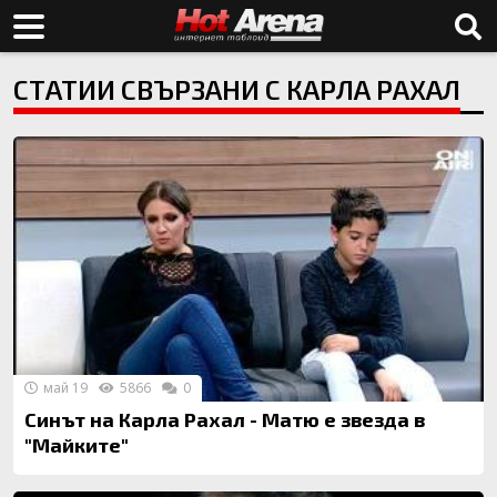
СТАТИИ СВЪРЗАНИ С КАРЛА РАХАЛ
май 19
5866
0
Синът на Карла Рахал - Матю е звезда в
"Майките"