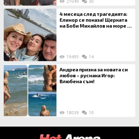
21049
30
4 месеца след трагедията:
Елинор се показа! Щерката
на Боби Михайлов на море с
майка си
19495
14
Андреа призна за новата си
любов – руснака Игор:
Влюбена съм!
18039
10