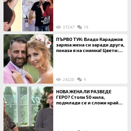
120 кг жена, заряза Симона,
за да гледа чуждо дете!
37247
19
ПЪРВО ТУК: Владо Караджов
заряза жена си заради друга,
показа я на снимка! Цвети:
Ти си фалшив герой!
24220
9
НОВА ЖЕНА ЛИ РАЗВЕДЕ
ГЕРО? Стопи 50 кила,
подмлади се и сложи край
на 20-годишен брак