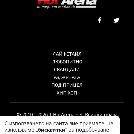
ЛАЙФСТАЙЛ
ЛЮБОПИТНО
СКАНДАЛИ
АЗ, ЖЕНАТА
ПОД ПРИЦЕЛ
ХИП ХОП
© 2010 - 2026 | HotArena.net. Всички права
запазени.
С използването на сайта вие приемате, че
използваме „
" за подобряване
бисквитки