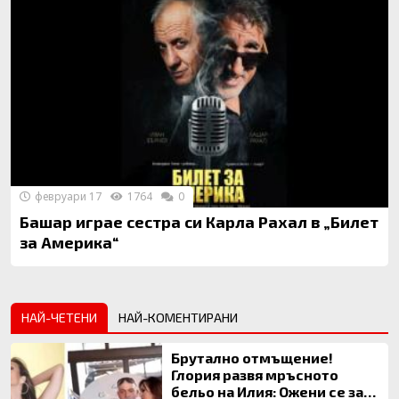
февруари 17
1764
0
Башар играе сестра си Карла Рахал в „Билет
за Америка“
НАЙ-ЧЕТЕНИ
НАЙ-КОМЕНТИРАНИ
Брутално отмъщение!
Глория развя мръсното
бельо на Илия: Ожени се за