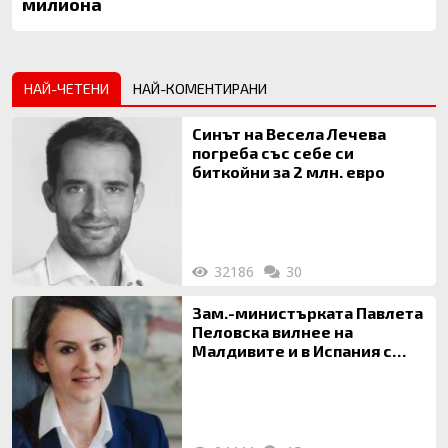
милиона
НАЙ-ЧЕТЕНИ
НАЙ-КОМЕНТИРАНИ
Синът на Весела Лечева
погреба със себе си
биткойни за 2 млн. евро
32186
30
Зам.-министърката Павлета
Пеловска вилнее на
Малдивите и в Испания с
богата любовница – брокер
на недвижими имоти