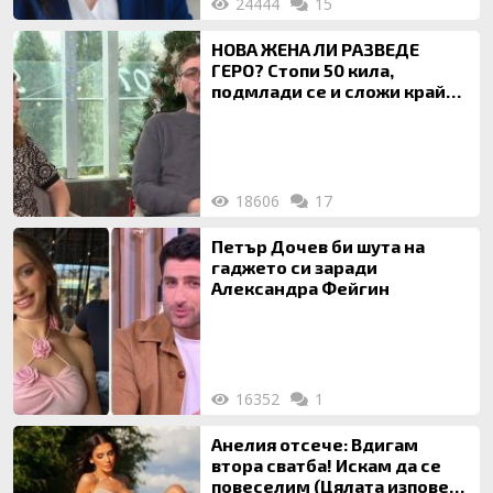
24444
15
НОВА ЖЕНА ЛИ РАЗВЕДЕ
ГЕРО? Стопи 50 кила,
подмлади се и сложи край
на 20-годишен брак
18606
17
Петър Дочев би шута на
гаджето си заради
Александра Фейгин
16352
1
Анелия отсече: Вдигам
втора сватба! Искам да се
повеселим (Цялата изповед