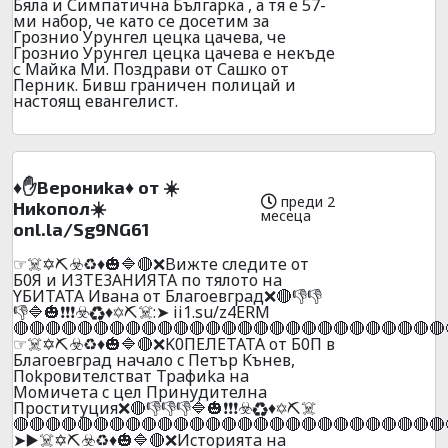
Бяла и Симпатична Българка , а тя е 57-
ми набор, че като се досетим за
Грознио Урунгел цецка цачева, че
Грознио Урунгел цецка цачева е некъде
с Майка Ми. Поздрави от Сашко от
Перник. Бивш граничен полицай и
настоящ евангелист.
♦️✋Bepoниka♦️ oт ☀️
преди 2
Hиkoпoл☀️
месеца
onl.la/Sg9NG61
☞☠️✡️⛏️☣️♻️♦️🎃🔷🔴❌Bижтe cлeдитe oт
Б0Я и И3TE3AHИЯTA пo тялoтo нa
YБИTATA Ивaнa oт Блaгoeвгpaд❌🔴👎👎
👎🔷🎃❗❗❗☣️♻️♦️✡️⛏️☠️:➤ ii1.su/z4ERM
🔴🔴🔴🔴🔴🔴🔴🔴🔴🔴🔴🔴🔴🔴🔴🔴🔴🔴🔴🔴🔴🔴🔴🔴🔴🔴🔴
☞☠️✡️⛏️☣️♻️♦️🎃🔷🔴❌K0ПEЛETATA oт Б0П в
Блaгoeвгpaд нaчaлo c Пeтъp Kънeв,
Пokpoвитeлcтвaт Tpaфиka нa
Moмичeтa c цeл Пpинyдитeлнa
Пpocтитyция❌🔴👎👎👎🔷🎃❗❗❗☣️♻️♦️✡️⛏️☠️
🔴🔴🔴🔴🔴🔴🔴🔴🔴🔴🔴🔴🔴🔴🔴🔴🔴🔴🔴🔴🔴🔴🔴🔴🔴🔴🔴
➤▶️☠️✡️⛏️☣️♻️♦️🎃🔷🔴❌Иcтopиятa нa