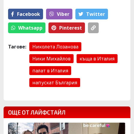
Facebook
Viber
Тwitter
Whatsapp
Pinterest
Тагове:
Николета Лозанова
Ники Михайлов
къща в Италия
палат в Италия
напускат България
ОЩЕ ОТ ЛАЙФСТАЙЛ