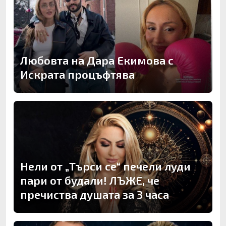
Любовта на Дара Екимова с
Искрата процъфтява
Нели от „Търси се“ печели луди
пари от будали! ЛЪЖЕ, че
пречиства душата за 3 часа