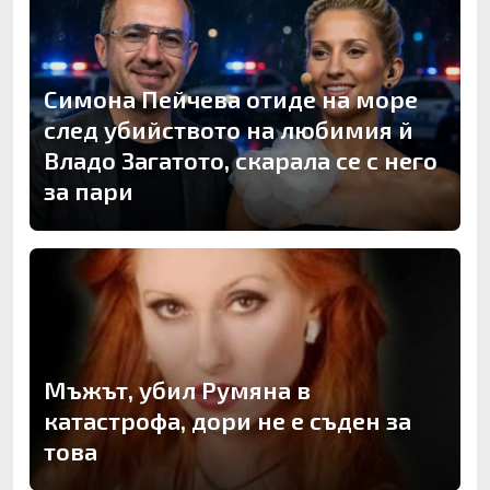
Симона Пейчева отиде на море
след убийството на любимия й
Владо Загатото, скарала се с него
за пари
Мъжът, убил Румяна в
катастрофа, дори не е съден за
това