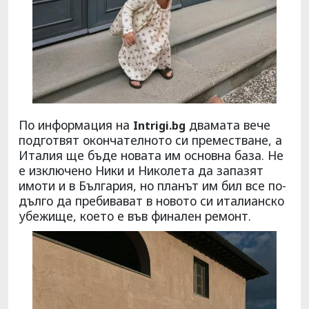
По информация на
двамата вече
Intrigi.bg
подготвят окончателното си преместване, а
Италия ще бъде новата им основна база. Не
е изключено Ники и Николета да запазят
имоти и в България, но планът им бил все по-
дълго да пребивават в новото си италианско
убежище, което е във финален ремонт.