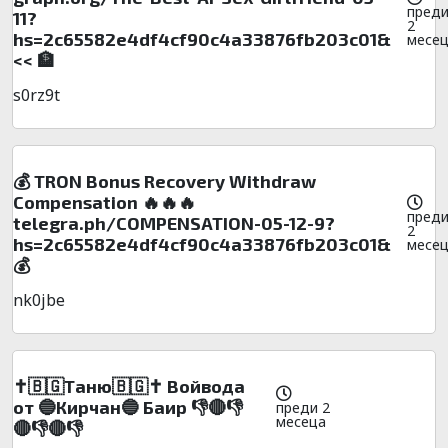
пред
11?
2
hs=2c65582e4df4cf90c4a33876fb203c01&
месе
<< 🏦
s0rz9t
💰 TRON Bonus Recovery Withdraw
Compensation 🔥🔥🔥
пред
telegra.ph/COMPENSATION-05-12-9?
2
hs=2c65582e4df4cf90c4a33876fb203c01&
месе
💰
nk0jbe
✝️🇧🇬Таню🇧🇬✝️ Войвода
от 🔵Кирчан🔵 Баир 👎🔴👎
преди 2
месеца
🔴👎🔴👎