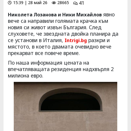
15:39 | 28 май 26
28665
41
явно
Николета Лозанова и Ники Михайлов
вече са направили голямата крачка към
новия си живот извън България. След
слуховете, че звездната двойка планира да
се установи в Италия,
разкри и
Intrigi.bg
мястото, в което двамата очевидно вече
прекарват все повече време.
По наша информация цената на
впечатляващата резиденция надхвърля 2
милиона евро.