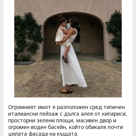
Огромният имот е разположен сред типичен
италиански пейзаж с дълга алея от кипариси,
просторни зелени площи, масивен двор и
огромен воден басейн, който обикаля почти
цялата фасада на къщата.