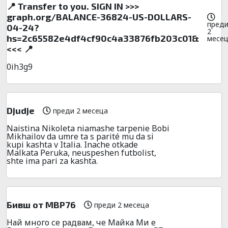
📍 Transfer to you. SIGN IN >>>
graph.org/BALANCE-36824-US-DOLLARS-
пред
04-24?
2
hs=2c65582e4df4cf90c4a33876fb203c01&
месе
<<< 📍
0ih3g9
Djudje
преди 2 месеца
Naistina Nikoleta niamashe tarpenie Bobi
Mikhailov da umre ta s parité mu da si
kupi kashta v Italia. Inache otkade
Malkata Peruka, neuspeshen futbolist,
shte ima pari za kashta.
Бивш от МВР76
преди 2 месеца
Най много се радвам, че Майка Ми е