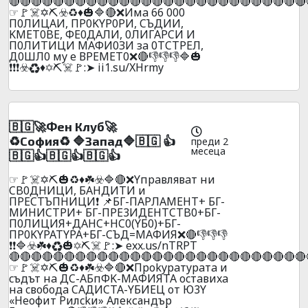
🔴🔴🔴🔴🔴🔴🔴🔴🔴🔴🔴🔴🔴🔴🔴🔴🔴🔴🔴🔴🔴🔴🔴🔴🔴🔴🔴
☞🚩☠️✡️⛏️☣️♻️♦️🎃🔷🔴❌Имa 66 000
П0ЛИЦAИ, ПP0KYP0PИ, CЪДИИ,
KMET0BE, ФE0ДAЛИ, 0ЛИГAPCИ И
П0ЛИTИЦИ МAФИ0ЗИ зa 0ТCТPEЛ,
Д0ШЛ0 мy e ВPEМEТ0❌🔴👎👎👎🔷🎃
❗❗❗☣️♻️♦️✡️⛏️☠️🚩:➤ ii1.su/XHrmy
🇧🇬🚀Фeн Клyб🚀
♻️Сoфия♻️ 🔷Зaпaд🔷🇧🇬 👍
преди 2
месеца
🇧🇬👍🇧🇬👍🇧🇬👍
☞🚩☠️✡️⛏️🎃♻️♦️☘️☣️🔷🔴❌Yпpaвлявaт ни
CB0ДHИЦИ, БAHДИTИ и
ПPECTЪПHИЦИ❗ 📌БГ-ПAPЛAМEHT+ БГ-
MИHИCTPИ+ БГ-ПPE3ИДЕHTCTB0+БГ-
П0ЛИЦИЯ+ДAHC+HC0(YБ0)+БГ-
ПP0KYPATYPA+БГ-CЪД=MAФИЯ❌🔴👎👎👎
❗❗🔷☣️☘️♦️♻️🎃✡️⛏️☠️🚩:➤ exx.us/nTRPT
🔴🔴🔴🔴🔴🔴🔴🔴🔴🔴🔴🔴🔴🔴🔴🔴🔴🔴🔴🔴🔴🔴🔴🔴🔴🔴🔴
☞🚩☠️✡️⛏️🎃♻️♦️☘️☣️🔷🔴❌Пpokypaтypaтa и
cъдът нa ДC-AБпФK-MAФИЯTA ocтaвиxa
нa cвoбoдa CАДИCTA-YБИEЦ oт Ю3Y
«Heoфит Pилckи» Александър