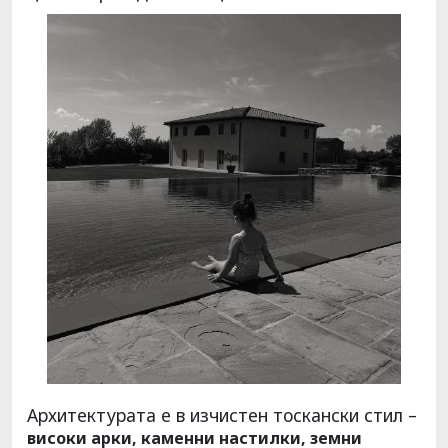
Архитектурата е в изчистен тоскански стил –
високи арки, каменни настилки, земни