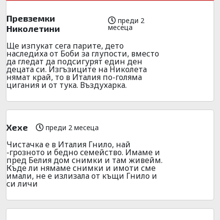
Превземки
преди 2
месеца
Николетини
Ще изпукат сега парите, дето
наследиха от Боби за глупости, вместо
да гледат да подсигурят един ден
децата си. Изгъзиците на Николета
нямат край, то в Италия по-голяма
цигания и от тука. Въздухарка.
Хехе
преди 2 месеца
Чистачка е в Италия Гнило, най
-грозното и бедно семейство. Имаме и
пред Белия дом снимки и там живейм.
Къде ли нямаме снимки и имоти сме
имали, не е излизала от къщи Гнило и
си личи