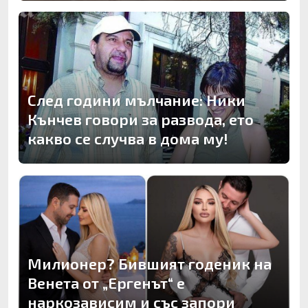
След години мълчание: Ники
Кънчев говори за развода, ето
какво се случва в дома му!
Милионер? Бившият годеник на
Венета от „Ергенът“ е
наркозависим и със запори