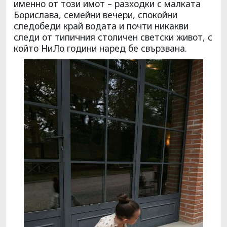
именно от този имот – разходки с малката
Борислава, семейни вечери, спокойни
следобеди край водата и почти никакви
следи от типичния столичен светски живот, с
който НиЛо години наред бе свързвана.