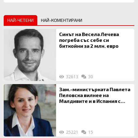
НАЙ-ЧЕТЕНИ
НАЙ-КОМЕНТИРАНИ
Синът на Весела Лечева
погреба със себе си
биткойни за 2 млн. евро
32613
30
Зам.-министърката Павлета
Пеловска вилнее на
Малдивите и в Испания с
богата любовница – брокер
на недвижими имоти
25221
15