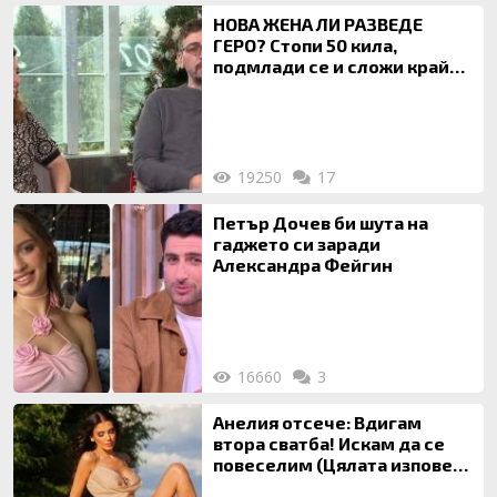
НОВА ЖЕНА ЛИ РАЗВЕДЕ
ГЕРО? Стопи 50 кила,
подмлади се и сложи край
на 20-годишен брак
19250
17
Петър Дочев би шута на
гаджето си заради
Александра Фейгин
16660
3
Анелия отсече: Вдигам
втора сватба! Искам да се
повеселим (Цялата изповед
ТУК)