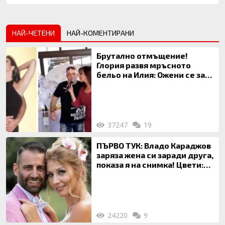
НАЙ-ЧЕТЕНИ
НАЙ-КОМЕНТИРАНИ
Брутално отмъщение!
Глория развя мръсното
бельо на Илия: Ожени се за
120 кг жена, заряза Симона,
за да гледа чуждо дете!
37247
19
ПЪРВО ТУК: Владо Караджов
заряза жена си заради друга,
показа я на снимка! Цвети:
Ти си фалшив герой!
24220
9