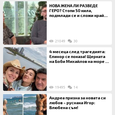
НОВА ЖЕНА ЛИ РАЗВЕДЕ
ГЕРО? Стопи 50 кила,
подмлади се и сложи край
на 20-годишен брак
21049
30
4 месеца след трагедията:
Елинор се показа! Щерката
на Боби Михайлов на море с
майка си
19495
14
Андреа призна за новата си
любов – руснака Игор:
Влюбена съм!