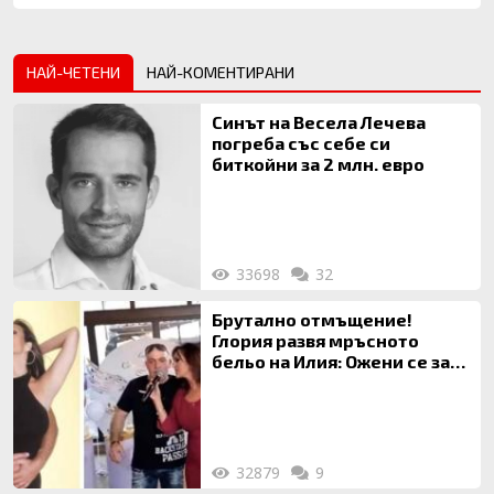
НАЙ-ЧЕТЕНИ
НАЙ-КОМЕНТИРАНИ
Синът на Весела Лечева
погреба със себе си
биткойни за 2 млн. евро
33698
32
Брутално отмъщение!
Глория развя мръсното
бельо на Илия: Ожени се за
120 кг жена, заряза Симона,
за да гледа чуждо дете!
32879
9