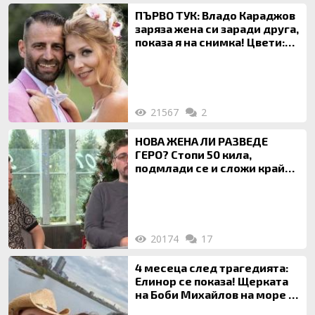
ПЪРВО ТУК: Владо Караджов
заряза жена си заради друга,
показа я на снимка! Цвети:
Ти си фалшив герой!
21567
2
НОВА ЖЕНА ЛИ РАЗВЕДЕ
ГЕРО? Стопи 50 кила,
подмлади се и сложи край
на 20-годишен брак
20174
17
4 месеца след трагедията:
Елинор се показа! Щерката
на Боби Михайлов на море с
майка си