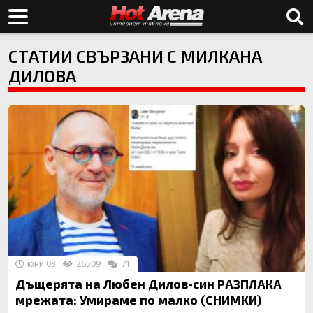
СТАТИИ СВЪРЗАНИ С МИЛКАНА
ДИЛОВА
юни 03
26509
71
Дъщерята на Любен Дилов-син РАЗПЛАКА
мрежата: Умираме по малко (СНИМКИ)