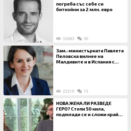
погреба със себе си
биткойни за 2 млн. евро
32683
30
Зам.-министърката Павлета
Пеловска вилнее на
Малдивите и в Испания с
богата любовница – брокер
на недвижими имоти
25319
15
НОВА ЖЕНА ЛИ РАЗВЕДЕ
ГЕРО? Стопи 50 кила,
подмлади се и сложи край
на 20-годишен брак