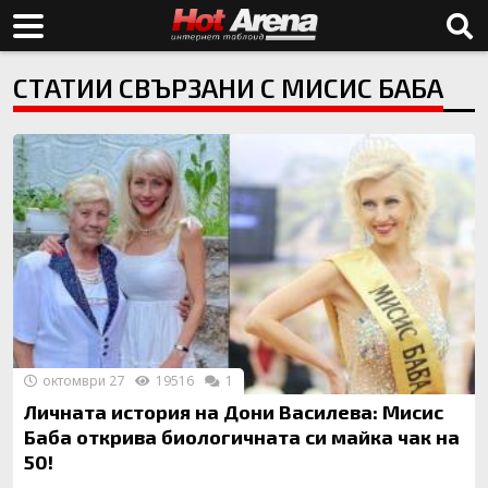
СТАТИИ СВЪРЗАНИ С МИСИС БАБА
октомври 27
19516
1
Личната история на Дони Василева: Мисис
Баба открива биологичната си майка чак на
50!