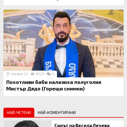
януари 23
8323
0
Похотливи баби налазиха полуголия
Мистър Дядо (Горещи снимки)
НАЙ-ЧЕТЕНИ
НАЙ-КОМЕНТИРАНИ
Синът на Весела Лечева