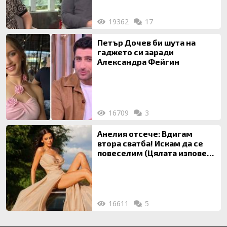
19362
17
Петър Дочев би шута на
гаджето си заради
Александра Фейгин
16709
3
Анелия отсече: Вдигам
втора сватба! Искам да се
повеселим (Цялата изповед
ТУК)
16611
5