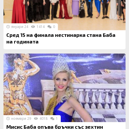
януари 24
1414
0
Сред 15 на финала нестинарка стана Баба
на годината
ноември 29
4018
1
Мисис Баба опъва бръчки със зехтин