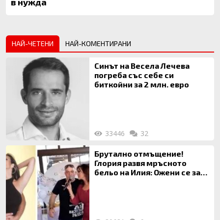
в нужда
НАЙ-ЧЕТЕНИ
НАЙ-КОМЕНТИРАНИ
Синът на Весела Лечева
погреба със себе си
биткойни за 2 млн. евро
33446
32
Брутално отмъщение!
Глория развя мръсното
бельо на Илия: Ожени се за
120 кг жена, заряза Симона,
за да гледа чуждо дете!