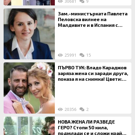
30681
9
Зам.-министърката Павлета
Пеловска вилнее на
Малдивите и в Испания с
богата любовница – брокер
на недвижими имоти
25991
15
ПЪРВО ТУК: Владо Караджов
заряза жена си заради друга,
показа я на снимка! Цвети:
Ти си фалшив герой!
20356
2
НОВА ЖЕНА ЛИ РАЗВЕДЕ
ГЕРО? Стопи 50 кила,
подмлади се и сложи край