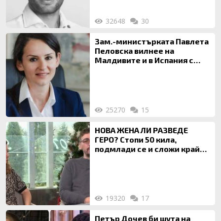
32648
30
Зам.-министърката Павлета
Пеловска вилнее на
Малдивите и в Испания с
богата любовница – брокер
на недвижими имоти
25270
15
НОВА ЖЕНА ЛИ РАЗВЕДЕ
ГЕРО? Стопи 50 кила,
подмлади се и сложи край
на 20-годишен брак
19320
17
Петър Дочев би шута на