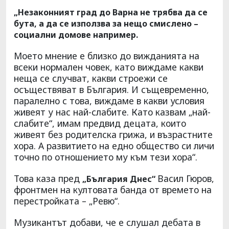
„Незаконният град до Варна не трябва да се
бута, а да се използва за нещо смислено –
социални домове например.
Моето мнение е близко до вижданията на
всеки нормален човек, като виждаме какви
неща се случват, какви строежи се
осъществяват в България. И същевременно,
паралелно с това, виждаме в какви условия
живеят у нас най-слабите. Като казвам „най-
слабите“, имам предвид децата, които
живеят без родителска грижа, и възрастните
хора. А развитието на едно общество си личи
точно по отношението му към тези хора“.
Това каза пред
Васил Гюров,
„България Днес“
фронтмен на култовата банда от времето на
перестройката – „Ревю“.
Музикантът добави, че е слушал дебата в