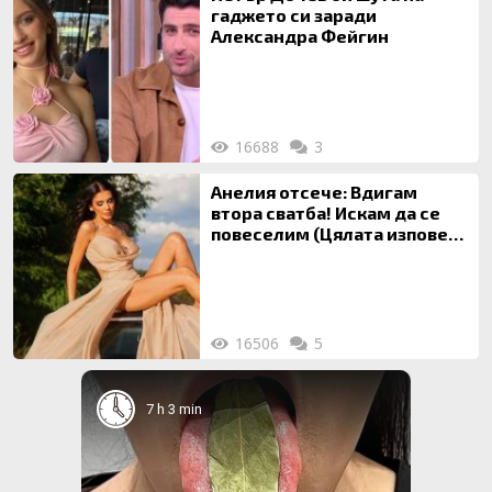
гаджето си заради
Александра Фейгин
16688
3
Анелия отсече: Вдигам
втора сватба! Искам да се
повеселим (Цялата изповед
ТУК)
16506
5
7 h 3 min