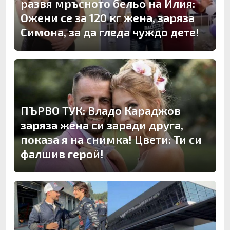
развя мръсното бельо на Илия:
Ожени се за 120 кг жена, заряза
Симона, за да гледа чуждо дете!
ПЪРВО ТУК: Владо Караджов
заряза жена си заради друга,
показа я на снимка! Цвети: Ти си
фалшив герой!