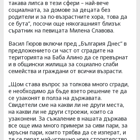
такава липса в тези сфери – най-вече
социалната, за домове за децата без
родители и за по-възрастните хора, това да
се бута“, посочи още някогашният близък
съратник на певицата Милена Славова.
Васил Гюров включи пред „България Днес“ в
предложението си част от сградите на
територията на Баба Алино да се превърнат
и в общински жилища за социално слаби
семейства и граждани от всички възрасти.
„Щом става въпрос за толкова много сгради,
е необходимо да бъде взето решение те да
се узаконят в полза на държавата.
Свидетели сме на какви ли не други места,
на какви ли не други строежи, които са
узаконени. За съжаление в нашата държава
все още има много примери за сиви пари, за
мръсни пари, които трябва да се изперат, и
те се перат най-успешно чрез строителство.