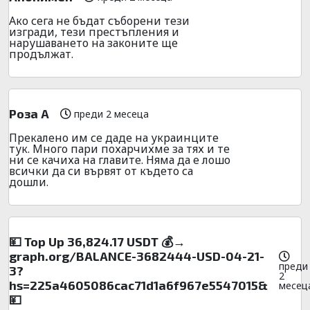
Ако сега не бъдат съборени тези
изгради, тези престъпления и
нарушаването на законите ще
продължат.
Роза А
преди 2 месеца
Прекалено им се даде на украинците
тук. Много пари похарчихме за тях и те
ни се качиха на главите. Няма да е лошо
всички да си вървят от където са
дошли.
💴 Top Up 36,824.17 USDT 💰→
graph.org/BALANCE-3682444-USD-04-21-
преди
3?
2
hs=225a4605086cac71d1a6f967e5547015&
месец
💴