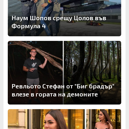
Наум Шопов срещу Цолов във
Формула 4
Ревльото Стефан от "Биг брадър"
влезе в гората на демоните