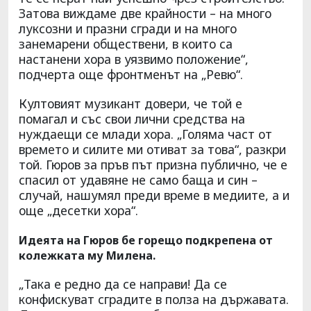
Затова виждаме две крайности – на много
луксозни и празни сгради и на много
занемарени обществени, в които са
настанени хора в уязвимо положение“,
подчерта още фронтменът на „Ревю“.
Култовият музикант довери, че той е
помагал и със свои лични средства на
нуждаещи се млади хора. „Голяма част от
времето и силите ми отиват за това“, разкри
той. Гюров за пръв път призна публично, че е
спасил от удавяне не само баща и син –
случай, нашумял преди време в медиите, а и
още „десетки хора“.
Идеята на Гюров бе горещо подкрепена от
колежката му Милена.
„Така е редно да се направи! Да се
конфискуват сградите в полза на държавата.