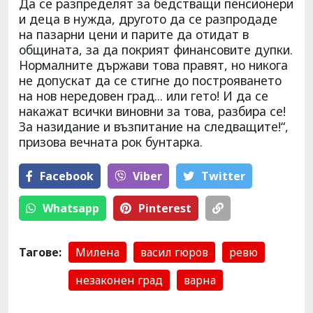
Да се разпределят за бедстващи пенсионери
и деца в нужда, другото да се разпродаде
на пазарни цени и парите да отидат в
общината, за да покрият финансовите дупки.
Нормалните държави това правят, но никога
не допускат да се стигне до построяването
на нов нередовен град... или гето! И да се
накажат всички виновни за това, разбира се!
За назидание и възпитание на следващите!“,
призова вечната рок бунтарка.
Facebook
Viber
Тwitter
Whatsapp
Pinterest
Тагове:
Милена
васил гюров
ревю
незаконен град
варна