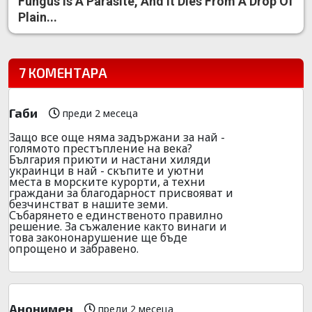
Fungus Is A Parasite, And It Dies From A Drop Of
Plain...
7 КОМЕНТАРА
Габи
преди 2 месеца
Защо все още няма задържани за най -
голямото престъпление на века?
България приюти и настани хиляди
украинци в най - скъпите и уютни
места в морските курорти, а техни
граждани за благодарност присвояват и
безчинстват в нашите земи.
Събарянето е единственото правилно
решение. За съжаление както винаги и
това закононарушение ще бъде
опрощено и забравено.
Анонимен
преди 2 месеца