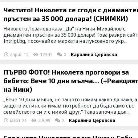
Честито! Николета се сгоди с диаманте
пръстен за 35 000 долара! (СНИМКИ)
Николета Лозанова каза „Да“ на Ники Михайлов с
диамантен пръстен за 35 000 долара! Това разкри сай
Intrigi.bg, посочвайки марката на луксозното укр...
април 15
12341
0
Каролина Церовска
ПЪРВО ФОТО! Николета проговори за
бебето: Вече 10 дни мълча… (+Реакция
на Ники)
„Вече 10 дни мълча, не защото нямам какво да кажа, а
защото истински имам потребност да бъда само със
семейството си и с никой друг.“ Така започна дъл...
март 21
27699
2
Каролина Церовска
След като Николета роди: Ники и Боби