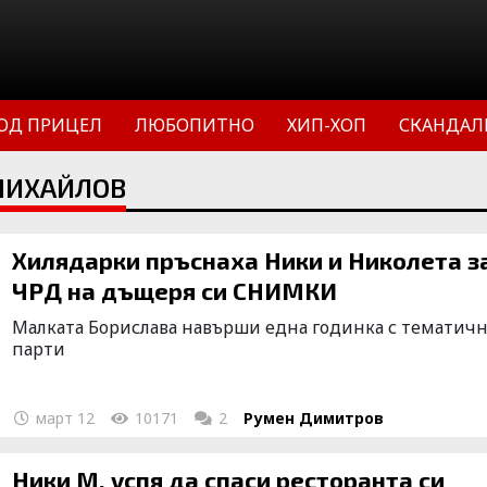
ОД ПРИЦЕЛ
ЛЮБОПИТНО
ХИП-ХОП
СКАНДАЛ
МИХАЙЛОВ
Хилядарки пръснаха Ники и Николета з
ЧРД на дъщеря си СНИМКИ
Малката Борислава навърши една годинка с тематич
парти
март 12
10171
2
Румен Димитров
Ники М. успя да спаси ресторанта си