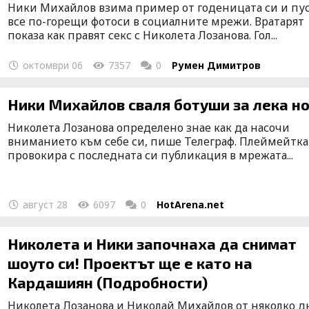
Ники Михайлов взима пример от годеницата си и пу
все по-горещи фотоси в социалните мрежи. Вратарят
показа как правят секс с Николета Лозанова. Гол...
октомври 06
7357
0
Румен Димитров
Ники Михайлов сваля ботуши за лека н
Николета Лозанова определено знае как да насочи
вниманието към себе си, пише Телеграф. Плеймейтка
провокира с последната си публикация в мрежата...
август 28
6097
0
HotArena.net
Николета и Ники започнаха да снимат
шоуто си! Проектът ще е като на
Кардашиян (Подробности)
Николета Лозанова и Николай Михайлов от няколко д