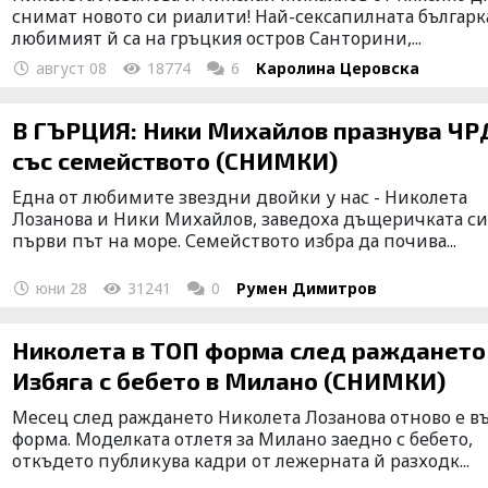
снимат новото си риалити! Най-сексапилната българк
любимият й са на гръцкия остров Санторини,...
август 08
18774
6
Каролина Церовска
В ГЪРЦИЯ: Ники Михайлов празнува ЧР
със семейството (СНИМКИ)
Една от любимите звездни двойки у нас - Николета
Лозанова и Ники Михайлов, заведоха дъщеричката си
първи път на море. Семейството избра да почива...
юни 28
31241
0
Румен Димитров
Николета в ТОП форма след раждането
Избяга с бебето в Милано (СНИМКИ)
Месец след раждането Николета Лозанова отново е в
форма. Моделката отлетя за Милано заедно с бебето,
откъдето публикува кадри от лежерната й разходк...