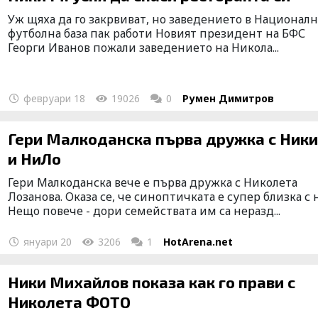
Уж щяха да го закрвиват, но заведението в Националн
футболна база пак работи Новият президент на БФС
Георги Иванов пожали заведението на Никола...
февруари 18
19026
0
Румен Димитров
Гери Малкоданска първа дружка с Ники
и НиЛо
Гери Малкоданска вече е първа дружка с Николета
Лозанова. Оказа се, че синоптичката е супер близка с 
Нещо повече - дори семействата им са неразд...
януари 20
3206
1
HotArena.net
Ники Михайлов показа как го прави с
Николета ФОТО