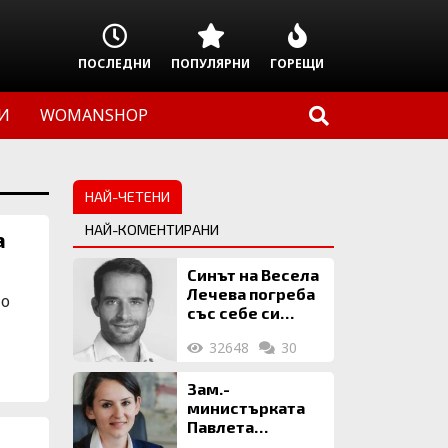
ПОСЛЕДНИ
ПОПУЛЯРНИ
ГОРЕЩИ
И
WOMANSHOP
НАЙ-ЧЕТЕНИ
НАЙ-КОМЕНТИРАНИ
а
Синът на Весела
Лечева погреба
но
със себе си
биткойни за 2
32648
30
млн. евро
Зам.-
министърката
Павлета
Пеловска