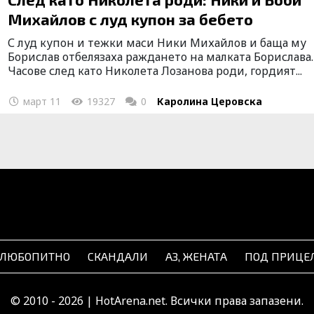
Михайлов с луд купон за бебето
С луд купон и тежки маси Ники Михайлов и баща му
Борислав отбелязаха раждането на малката Борислава.
Часове след като Николета Лозанова роди, гордият...
март 11
19327
0
Каролина Церовска
Следв
ЛЮБОПИТНО
СКАНДАЛИ
АЗ, ЖЕНАТА
ПОД ПРИЦЕ
© 2010 - 2026 | HotArena.net. Всички права запазени.