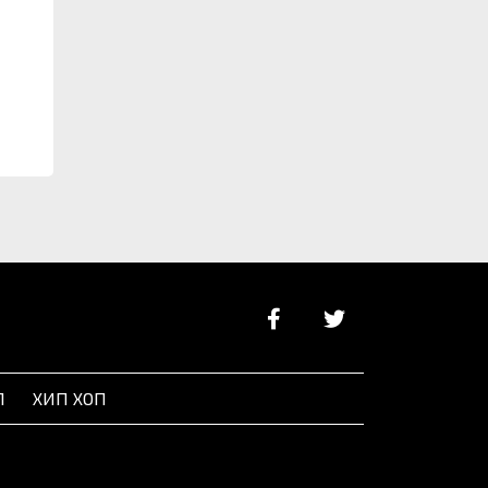
аща
Л
ХИП ХОП