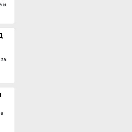
а и
Д
 за
!
ъв