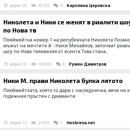
април 25
39732
4
Каролина Церовска
Николета и Ники се женят в риалити шоу
по Нова тв
Плеймейтка номер 1 на републиката Николета Лозано
мъжът на мечтите й - Ники Михайлов, започват риал
шоу по Нова телевизия от есента.Това стана...
април 20
169393
8
Румен Димитров
Ники М. прави Николета булка лятото
Плеймейтката, която го дари с наследничка, вече не 
годежния пръстен с диаманти
април 15
21910
1
HotArena.net