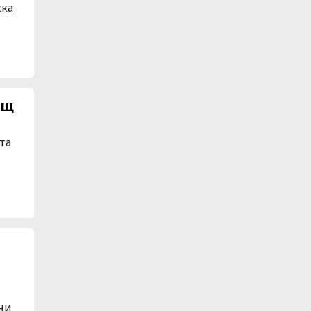
ска
ощ
та
ни