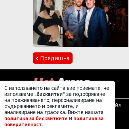
Предишна
С използването на сайта вие приемате, че
използваме „
" за подобряване
бисквитки
на преживяването, персонализиране на
съдържанието и рекламите, и
ЛАЙФСТАЙЛ
анализиране на трафика. Вижте нашата
и
политика за бисквитките
политика за
.
поверителност