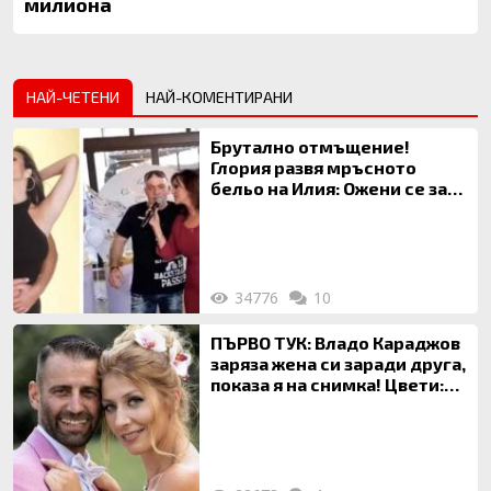
милиона
НАЙ-ЧЕТЕНИ
НАЙ-КОМЕНТИРАНИ
Брутално отмъщение!
Глория развя мръсното
бельо на Илия: Ожени се за
120 кг жена, заряза Симона,
за да гледа чуждо дете!
34776
10
ПЪРВО ТУК: Владо Караджов
заряза жена си заради друга,
показа я на снимка! Цвети:
Ти си фалшив герой!