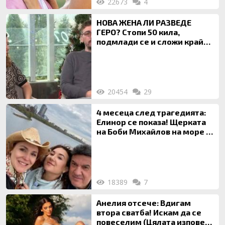
22673
4
НОВА ЖЕНА ЛИ РАЗВЕДЕ
ГЕРО? Стопи 50 кила,
подмлади се и сложи край
на 20-годишен брак
20454
29
4 месеца след трагедията:
Елинор се показа! Щерката
на Боби Михайлов на море с
майка си
18389
7
Анелия отсече: Вдигам
втора сватба! Искам да се
повеселим (Цялата изповед