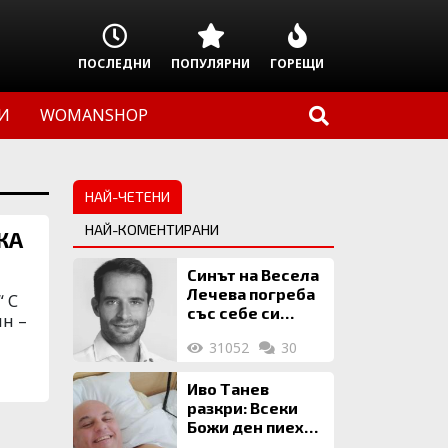
ПОСЛЕДНИ
ПОПУЛЯРНИ
ГОРЕЩИ
И
WOMANSHOP
НАЙ-ЧЕТЕНИ
НАЙ-КОМЕНТИРАНИ
КА
Синът на Весела
Лечева погреба
“ С
със себе си
ин –
биткойни за 2
31052
30
млн. евро
Иво Танев
разкри: Всеки
Божи ден пиех
топла