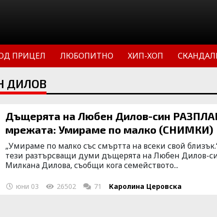
ОД ПРИЦЕЛ
ЛЮБОПИТНО
ХИП-ХОП
СКАНДАЛ
Н ДИЛОВ
Дъщерята на Любен Дилов-син РАЗПЛА
мрежата: Умираме по малко (СНИМКИ)
„Умираме по малко със смъртта на всеки свой близък.
тези разтърсващи думи дъщерята на Любен Дилов-с
Милкана Дилова, съобщи кога семейството...
юни 03
26502
71
Каролина Церовска