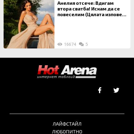
Анелия отсече: Вдигам
втора сватба! Искам да се
повеселим (Цялата изповед
ТУК)
16674
5
ЛАЙФСТАЙЛ
ЛЮБОПИТНО