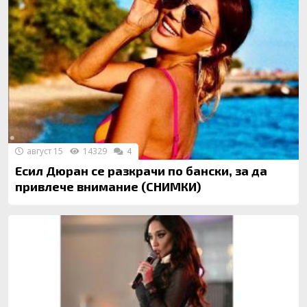
август 15
14329
4
Есил Дюран се разкрачи по бански, за да
привлече внимание (СНИМКИ)