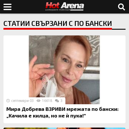
СТАТИИ СВЪРЗАНИ С ПО БАНСКИ
септември 03
16618
3
Мира Добрева ВЗРИВИ мрежата по бански:
„Качила е килца, но не ѝ пука!“