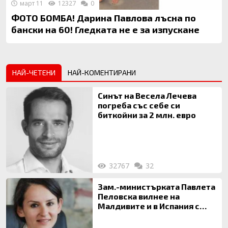
март 11
12327
0
ФОТО БОМБА! Дарина Павлова лъсна по
бански на 60! Гледката не е за изпускане
НАЙ-ЧЕТЕНИ
НАЙ-КОМЕНТИРАНИ
Синът на Весела Лечева
погреба със себе си
биткойни за 2 млн. евро
32767
32
Зам.-министърката Павлета
Пеловска вилнее на
Малдивите и в Испания с
богата любовница – брокер
на недвижими имоти