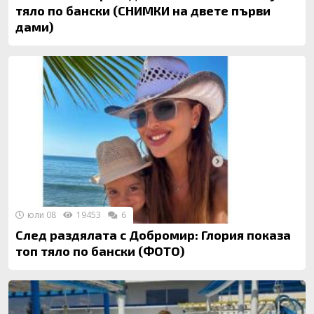
тяло по бански (СНИМКИ на двете първи
дами)
юли 08
19453
6
След раздялата с Добромир: Глория показа
топ тяло по бански (ФОТО)