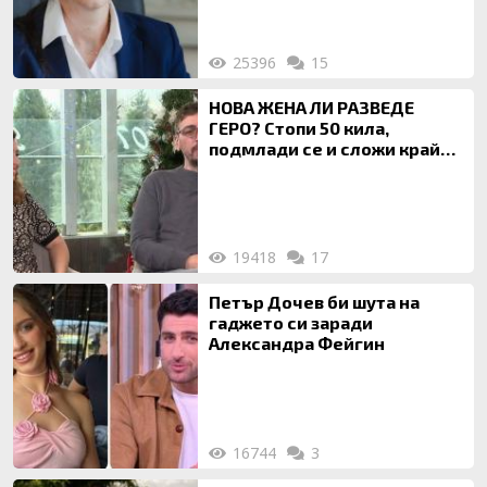
25396
15
НОВА ЖЕНА ЛИ РАЗВЕДЕ
ГЕРО? Стопи 50 кила,
подмлади се и сложи край
на 20-годишен брак
19418
17
Петър Дочев би шута на
гаджето си заради
Александра Фейгин
16744
3