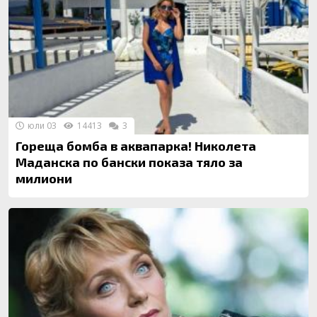
юли 03
14413
3
Гореща бомба в аквапарка! Николета
Маданска по бански показа тяло за
милиони