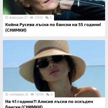
февруари 27
12502
5
Койна Русева лъсна по бански на 55 години!
(СНИМКИ)
септември 25
16709
4
На 41 години?! Алисия лъсна по оскъден
бански (СНИМКИ)