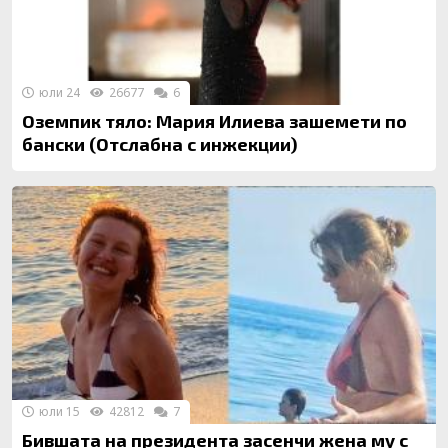
юли 24
26677
6
Оземпик тяло: Мария Илиева зашемети по
бански (Отслабна с инжекции)
юли 15
42812
7
Бившата на президента засенчи жена му с