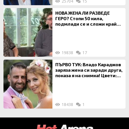
25704
15
НОВА ЖЕНА ЛИ РАЗВЕДЕ
ГЕРО? Стопи 50 кила,
подмлади се и сложи край
на 20-годишен брак
19838
17
ПЪРВО ТУК: Владо Караджов
заряза жена си заради друга,
показа я на снимка! Цвети:
Ти си фалшив герой!
18438
1