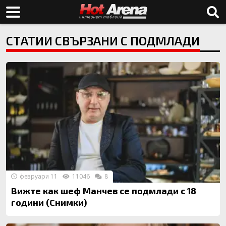
СТАТИИ СВЪРЗАНИ С ПОДМЛАДИ
февруари 11
11046
8
Вижте как шеф Манчев се подмлади с 18
години (Снимки)