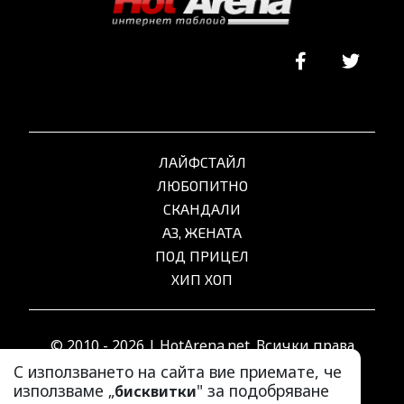
ЛАЙФСТАЙЛ
ЛЮБОПИТНО
СКАНДАЛИ
АЗ, ЖЕНАТА
ПОД ПРИЦЕЛ
ХИП ХОП
© 2010 - 2026 | HotArena.net. Всички права
запазени.
С използването на сайта вие приемате, че
използваме „
" за подобряване
бисквитки