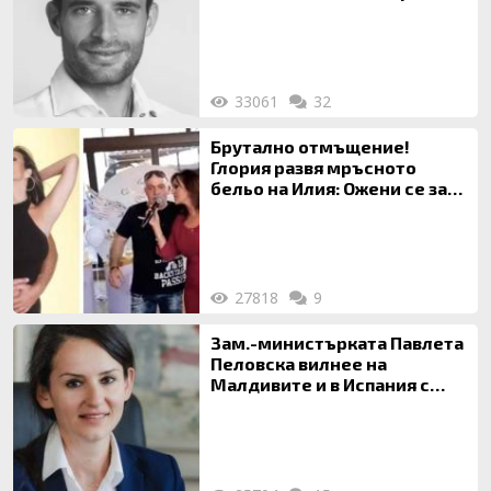
33061
32
Брутално отмъщение!
Глория развя мръсното
бельо на Илия: Ожени се за
120 кг жена, заряза Симона,
за да гледа чуждо дете!
27818
9
Зам.-министърката Павлета
Пеловска вилнее на
Малдивите и в Испания с
богата любовница – брокер
на недвижими имоти