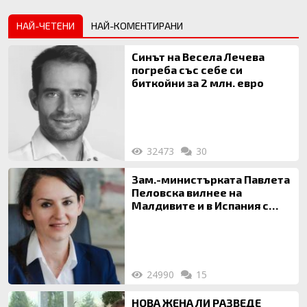
НАЙ-ЧЕТЕНИ
НАЙ-КОМЕНТИРАНИ
Синът на Весела Лечева
погреба със себе си
биткойни за 2 млн. евро
32473
30
Зам.-министърката Павлета
Пеловска вилнее на
Малдивите и в Испания с
богата любовница – брокер
на недвижими имоти
24990
15
НОВА ЖЕНА ЛИ РАЗВЕДЕ