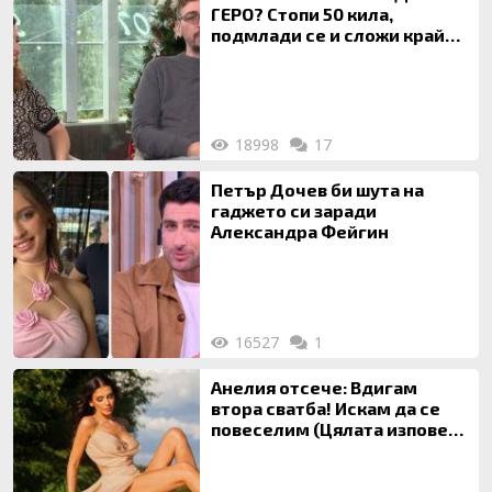
ГЕРО? Стопи 50 кила,
подмлади се и сложи край
на 20-годишен брак
18998
17
Петър Дочев би шута на
гаджето си заради
Александра Фейгин
16527
1
Анелия отсече: Вдигам
втора сватба! Искам да се
повеселим (Цялата изповед
ТУК)