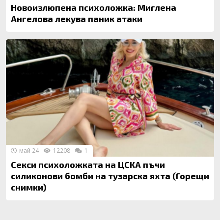
Новоизлюпена психоложка: Миглена
Ангелова лекува паник атаки
май 24
12208
1
Секси психоложката на ЦСКА пъчи
силиконови бомби на тузарска яхта (Горещи
снимки)