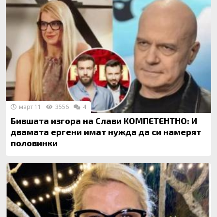
март 11
3556
4
Бившата изгора на Слави КОМПЕТЕНТНО: И
двамата ергени имат нужда да си намерят
половинки