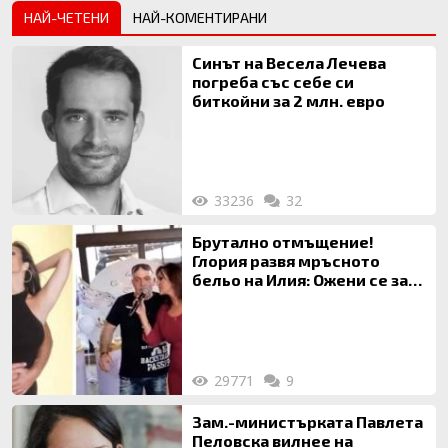
НАЙ-ЧЕТЕНИ
НАЙ-КОМЕНТИРАНИ
Синът на Весела Лечева
погреба със себе си
биткойни за 2 млн. евро
33236
32
Брутално отмъщение!
Глория развя мръсното
бельо на Илия: Ожени се за
120 кг жена, заряза Симона,
за да гледа чуждо дете!
29771
9
Зам.-министърката Павлета
Пеловска вилнее на