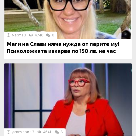
март 10
4746
0
Маги на Слави няма нужда от парите му!
Психоложката изкарва по 150 лв. на час
декември 13
4641
8