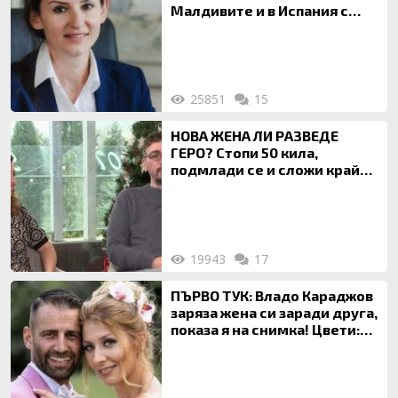
Малдивите и в Испания с
богата любовница – брокер
на недвижими имоти
25851
15
НОВА ЖЕНА ЛИ РАЗВЕДЕ
ГЕРО? Стопи 50 кила,
подмлади се и сложи край
на 20-годишен брак
19943
17
ПЪРВО ТУК: Владо Караджов
заряза жена си заради друга,
показа я на снимка! Цвети:
Ти си фалшив герой!