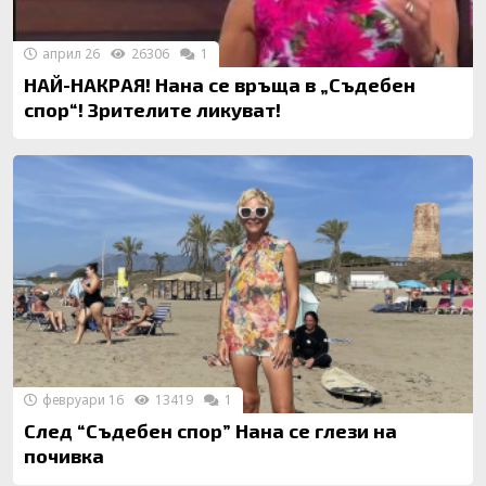
април 26
26306
1
НАЙ-НАКРАЯ! Нана се връща в „Съдебен
спор“! Зрителите ликуват!
февруари 16
13419
1
След “Съдебен спор” Нана се глези на
почивка