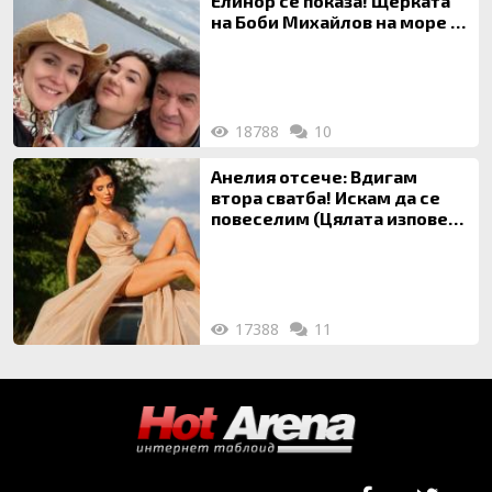
Елинор се показа! Щерката
на Боби Михайлов на море с
майка си
18788
10
Анелия отсече: Вдигам
втора сватба! Искам да се
повеселим (Цялата изповед
ТУК)
17388
11