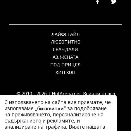
ЛАЙФСТАЙЛ
ЛЮБОПИТНО
СКАНДАЛИ
АЗ, ЖЕНАТА
ПОД ПРИЦЕЛ
ХИП ХОП
© 2010 - 2026 | HotArena.net. Всички права
запазени.
С използването на сайта вие приемате, че
използваме „
" за подобряване
бисквитки
на преживяването, персонализиране на
РЕКЛАМА
съдържанието и рекламите, и
КОНТАКТИ
анализиране на трафика. Вижте нашата