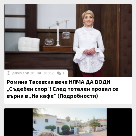
декември 28
26852
1
Ромина Тасевска вече НЯМА ДА ВОДИ
„Съдебен спор“! След тотален провал се
върна в „На кафе“ (Подробности)