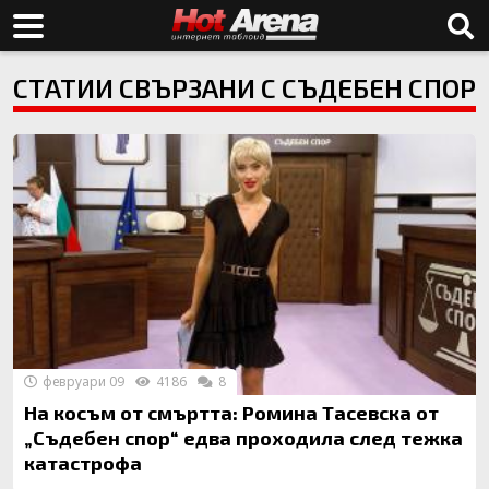
СТАТИИ СВЪРЗАНИ С СЪДЕБЕН СПОР
февруари 09
4186
8
На косъм от смъртта: Ромина Тасевска от
„Съдебен спор“ едва проходила след тежка
катастрофа