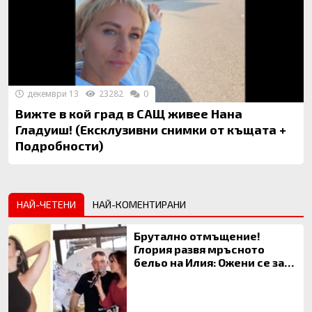
декември 13
23282
0
Вижте в кой град в САЩ живее Нана
Гладуиш! (Ексклузивни снимки от къщата +
Подробности)
НАЙ-ЧЕТЕНИ
НАЙ-КОМЕНТИРАНИ
Брутално отмъщение!
Глория развя мръсното
бельо на Илия: Ожени се за
120 кг жена, заряза Симона,
за да гледа чуждо дете!