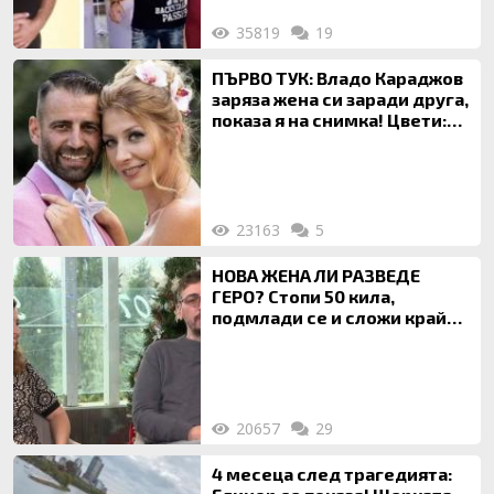
35819
19
ПЪРВО ТУК: Владо Караджов
заряза жена си заради друга,
показа я на снимка! Цвети:
Ти си фалшив герой!
23163
5
НОВА ЖЕНА ЛИ РАЗВЕДЕ
ГЕРО? Стопи 50 кила,
подмлади се и сложи край
на 20-годишен брак
20657
29
4 месеца след трагедията: