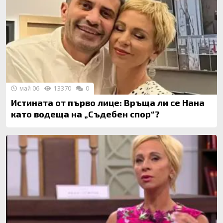
май 06
13370
0
Истината от първо лице: Връща ли се Нана
като водеща на „Съдебен спор“?