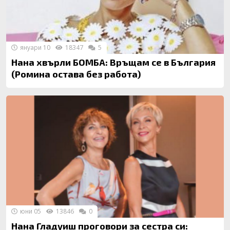
януари 10
18347
5
Нана хвърли БОМБА: Връщам се в България
(Ромина остава без работа)
юни 05
13846
0
Нана Гладуиш проговори за сестра си: