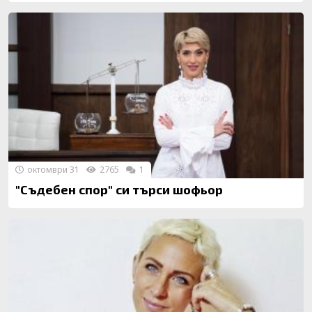
октомври 31
2765
1
"Съдебен спор" си търси шофьор