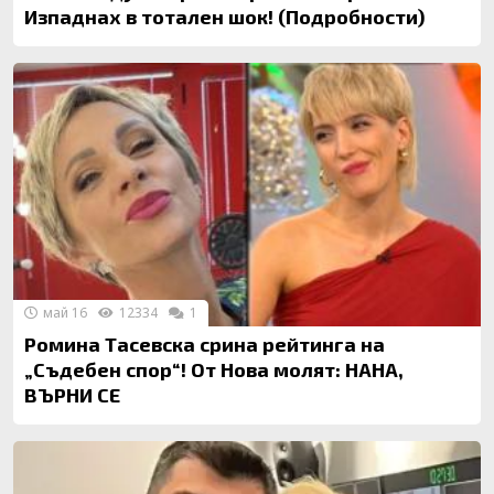
Изпаднах в тотален шок! (Подробности)
май 16
12334
1
Ромина Тасевска срина рейтинга на
„Съдебен спор“! От Нова молят: НАНА,
ВЪРНИ СЕ