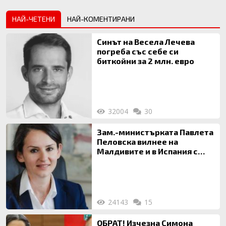
НАЙ-ЧЕТЕНИ
НАЙ-КОМЕНТИРАНИ
Синът на Весела Лечева
погреба със себе си
биткойни за 2 млн. евро
32004
30
Зам.-министърката Павлета
Пеловска вилнее на
Малдивите и в Испания с
богата любовница – брокер
на недвижими имоти
24143
15
ОБРАТ! Изчезна Симона