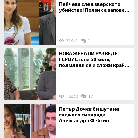
Пейчева след зверското
убийство! Появи се заповед
за локализирането й
21441
2
НОВА ЖЕНА ЛИ РАЗВЕДЕ
ГЕРО? Стопи 50 кила,
подмлади се и сложи край
на 20-годишен брак
18256
17
Петър Дочев би шута на
гаджето си заради
Александра Фейгин