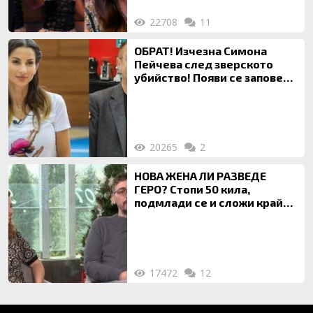
22708
11
ОБРАТ! Изчезна Симона
Пейчева след зверското
убийство! Появи се заповед
за локализирането й
20265
2
НОВА ЖЕНА ЛИ РАЗВЕДЕ
ГЕРО? Стопи 50 кила,
подмлади се и сложи край
на 20-годишен брак
17472
12