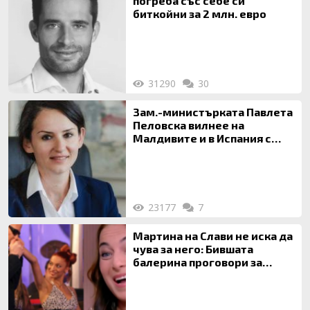
погреба със себе си
биткойни за 2 млн. евро
31290
30
Зам.-министърката Павлета
Пеловска вилнее на
Малдивите и в Испания с
богата любовница – брокер
на недвижими имоти
23177
7
Мартина на Слави не иска да
чува за него: Бившата
балерина проговори за
живота си с Дългия