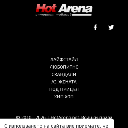
ЛАЙФСТАЙЛ
ЛЮБОПИТНО
СКАНДАЛИ
АЗ, ЖЕНАТА
ПОД ПРИЦЕЛ
ХИП ХОП
© 2010 - 2026 | HotArena.net. Всички права
запазени.
С използването на сайта вие приемате, че