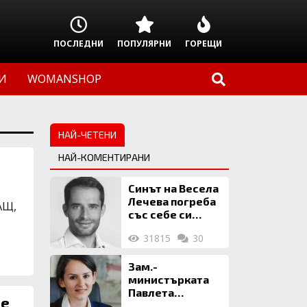
ПОСЛЕДНИ
ПОПУЛЯРНИ
ГОРЕЩИ
И
WOMANSHOP
НАЙ-ЧЕТЕНИ
НАЙ-КОМЕНТИРАНИ
Синът на Весела
Лечева погреба
АЩ,
със себе си
биткойни за 2
31815
30
млн. евро
Зам.-
министърката
Павлета
те
Пеловска