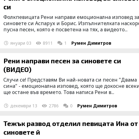
си
Фолкпевицата Рени направи емоционална изповед з
синовете си Аспарух и Борис. Изпълнителката наскор
пусна песен, която е посветена на тях, а видеото...
януари 03
8911
1
Румен Димитров
Рени направи песен за синовете си
(ВИДЕО)
Случи се! Представям Ви най-новата си песен "Двама
сина" - емоционална изповед, която ще докосне всек
ще остане във времето. Това написа Рени в...
декември 13
2786
0
Румен Димитров
Тежък развод отделил певицата Ина от
синовете й