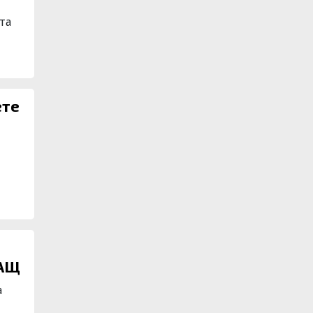
та
САЩ
а