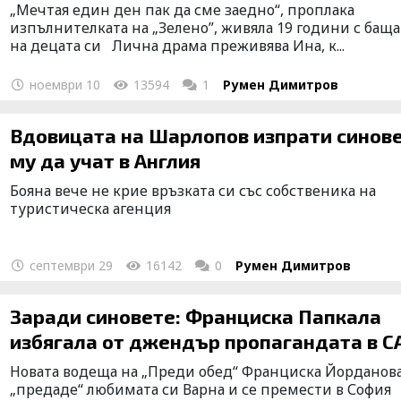
„Мечтая един ден пак да сме заедно“, проплака
изпълнителката на „Зелено”, живяла 19 години с баща
на децата си Лична драма преживява Ина, к...
ноември 10
13594
1
Румен Димитров
Вдовицата на Шарлопов изпрати синовете
му да учат в Англия
Бояна вече не крие връзката си със собственика на
туристическа агенция
септември 29
16142
0
Румен Димитров
Заради синовете: Франциска Папкала
избягала от джендър пропагандата в 
Новата водеща на „Преди обед“ Франциска Йорданов
„предаде“ любимата си Варна и се премести в София