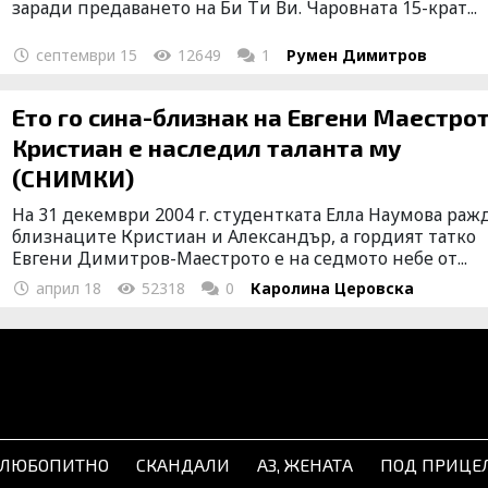
заради предаването на Би Ти Ви. Чаровната 15-крат...
септември 15
12649
1
Румен Димитров
Ето го сина-близнак на Евгени Маестрот
Кристиан е наследил таланта му
(СНИМКИ)
На 31 декември 2004 г. студентката Елла Наумова раж
близнаците Кристиан и Александър, а гордият татко
Евгени Димитров-Маестрото е на седмото небе от...
април 18
52318
0
Каролина Церовска
ЛЮБОПИТНО
СКАНДАЛИ
АЗ, ЖЕНАТА
ПОД ПРИЦЕ