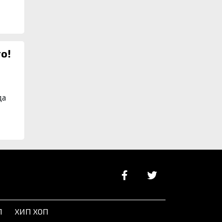
о!
да
Л
ХИП ХОП