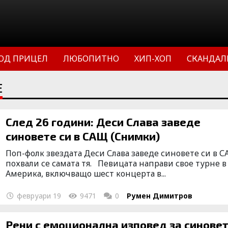
ОД ПРИЦЕЛ
ЛЮБОПИТНО
ХИП-ХОП
СКАНДАЛ
Е
След 26 години: Деси Слава заведе
синовете си в САЩ (Снимки)
Поп-фолк звездата Деси Слава заведе синовете си в С
похвали се самата тя. Певицата направи свое турне в
Америка, включващо шест концерта в...
февруари 19
9471
0
Румен Димитров
Рени с емоционална изповед за синове