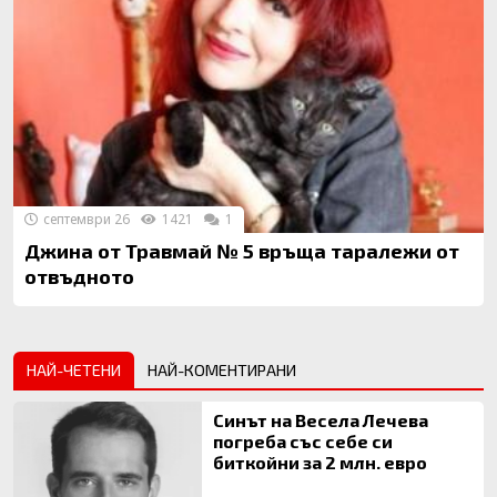
септември 26
1421
1
Джина от Травмай № 5 връща таралежи от
отвъдното
НАЙ-ЧЕТЕНИ
НАЙ-КОМЕНТИРАНИ
Синът на Весела Лечева
погреба със себе си
биткойни за 2 млн. евро