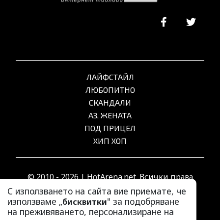
ЛАЙФСТАЙЛ
ЛЮБОПИТНО
СКАНДАЛИ
АЗ, ЖЕНАТА
ПОД ПРИЦЕЛ
ХИП ХОП
© 2010 - 2026 | HotArena.net. Всички права
запазени.
С използването на сайта вие приемате, че
използваме „
" за подобряване
бисквитки
на преживяването, персонализиране на
РЕКЛАМА