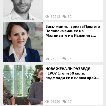
32613
30
Зам.-министърката Павлета
Пеловска вилнее на
Малдивите и в Испания с
богата любовница – брокер
на недвижими имоти
25221
15
НОВА ЖЕНА ЛИ РАЗВЕДЕ
ГЕРО? Стопи 50 кила,
подмлади се и сложи край
на 20-годишен брак
19250
17