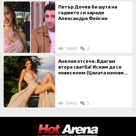
Петър Дочев би шута на
гаджето си заради
Александра Фейгин
16660
3
Анелия отсече: Вдигам
втора сватба! Искам да се
повеселим (Цялата изповед
ТУК)
16443
5