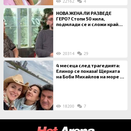
22162
4
НОВА ЖЕНА ЛИ РАЗВЕДЕ
ГЕРО? Стопи 50 кила,
подмлади се и сложи край
на 20-годишен брак
20314
29
4 месеца след трагедията:
Елинор се показа! Щерката
на Боби Михайлов на море с
майка си
18200
7