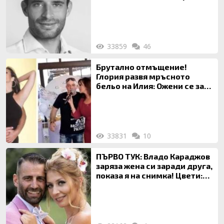
33859
46
Брутално отмъщение!
Глория развя мръсното
бельо на Илия: Ожени се за
120 кг жена, заряза Симона,
за да гледа чуждо дете!
33831
10
ПЪРВО ТУК: Владо Караджов
заряза жена си заради друга,
показа я на снимка! Цвети:
Ти си фалшив герой!