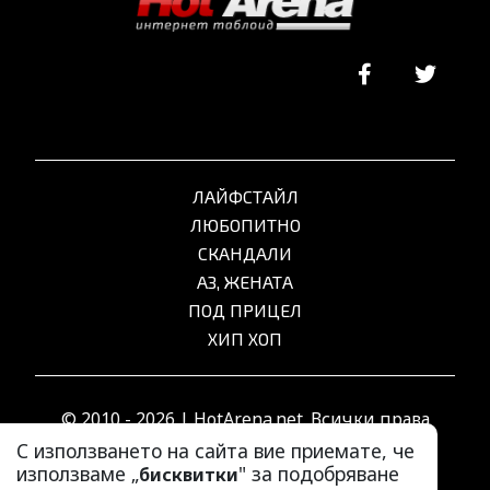
ЛАЙФСТАЙЛ
ЛЮБОПИТНО
СКАНДАЛИ
АЗ, ЖЕНАТА
ПОД ПРИЦЕЛ
ХИП ХОП
© 2010 - 2026 | HotArena.net. Всички права
запазени.
С използването на сайта вие приемате, че
използваме „
" за подобряване
бисквитки