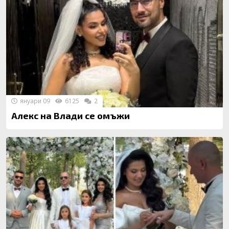
януари 09
6125
2
Алекс на Влади се омъжи