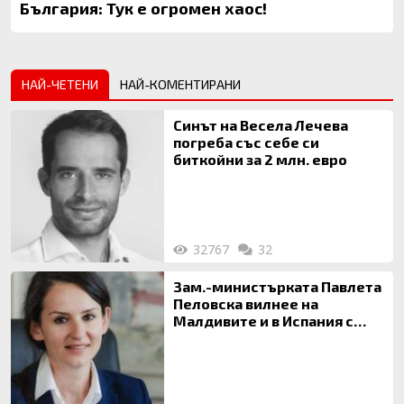
България: Тук е огромен хаос!
НАЙ-ЧЕТЕНИ
НАЙ-КОМЕНТИРАНИ
Синът на Весела Лечева
погреба със себе си
биткойни за 2 млн. евро
32767
32
Зам.-министърката Павлета
Пеловска вилнее на
Малдивите и в Испания с
богата любовница – брокер
на недвижими имоти