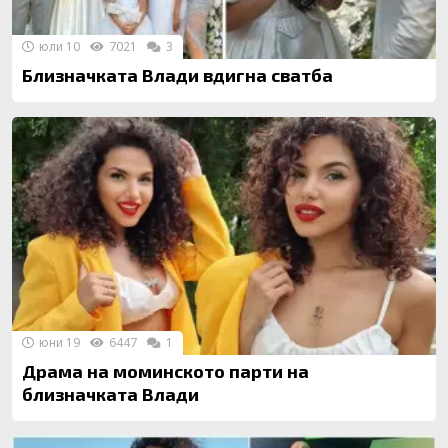
юли 10
7021
3
Близначката Влади вдигна сватба
юни 19
6447
1
Драма на моминското парти на
близначката Влади