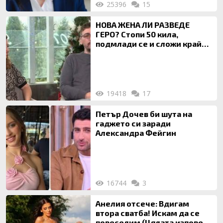
25396
15
НОВА ЖЕНА ЛИ РАЗВЕДЕ
ГЕРО? Стопи 50 кила,
подмлади се и сложи край
на 20-годишен брак
19418
17
Петър Дочев би шута на
гаджето си заради
Александра Фейгин
16744
3
Анелия отсече: Вдигам
втора сватба! Искам да се
повеселим (Цялата изповед