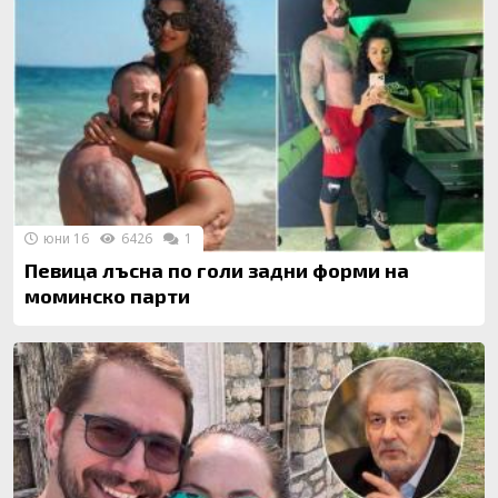
юни 16
6426
1
Певица лъсна по голи задни форми на
моминско парти