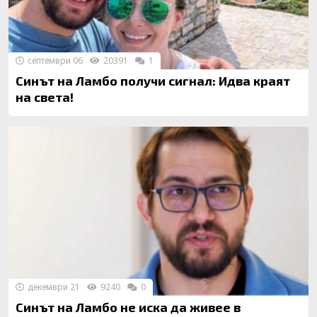
септември 06
20391
1
Синът на Ламбо получи сигнал: Идва краят
на света!
декември 21
9240
0
Синът на Ламбо не иска да живее в