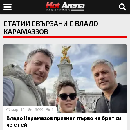
СТАТИИ СВЪРЗАНИ С ВЛАДО
КАРАМАЗЗОВ
март 15
13699
1
Владо Карамазов признал първо на брат си,
че е гей