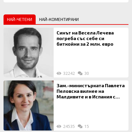
НАЙ-ЧЕТЕНИ
НАЙ-КОМЕНТИРАНИ
Синът на Весела Лечева
погреба със себе си
биткойни за 2 млн. евро
32242
30
Зам.-министърката Павлета
Пеловска вилнее на
Малдивите и в Испания с
богата любовница – брокер
на недвижими имоти
24535
15