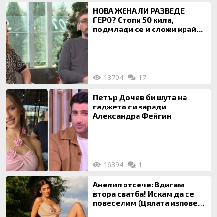
НОВА ЖЕНА ЛИ РАЗВЕДЕ
ГЕРО? Стопи 50 кила,
подмлади се и сложи край
на 20-годишен брак
18704
17
Петър Дочев би шута на
гаджето си заради
Александра Фейгин
16394
1
Анелия отсече: Вдигам
втора сватба! Искам да се
повеселим (Цялата изповед
ТУК)