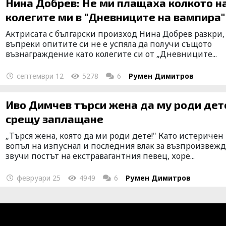
Нина Добрев: Не ми плащаха колкото н
колегите ми в "Дневниците на вампира"
Актрисата с български произход Нина Добрев разкри,
въпреки опитите си не е успяла да получи същото
възнаграждение като колегите си от „Дневниците...
септември 12
5278
6
Румен Димитров
Иво Димчев търси жена да му роди дет
срещу заплащане
„Търся жена, която да ми роди дете!" Като истеричен
вопъл на изпуснал и последния влак за възпроизвеж
звучи постът на екстравагантния певец, хоре...
февруари 25
4949
6
Румен Димитров