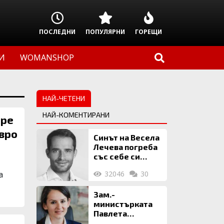
ПОСЛЕДНИ
ПОПУЛЯРНИ
ГОРЕЩИ
И
WOMANSHOP
НАЙ-ЧЕТЕНИ
НАЙ-КОМЕНТИРАНИ
оре
евро
Синът на Весела
Лечева погреба
със себе си
биткойни за 2
а
32046
30
млн. евро
Зам.-
министърката
Павлета
Пеловска