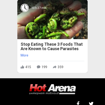
10 h 27 min
Stop Eating These 3 Foods That
Are Known to Cause Parasites
More
415
199
359