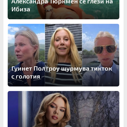
Александра Тюркмен се глези на
Ибиза
Гуинет Полтроу щурмува тикток
с голотия