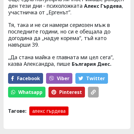
ден тези дни - психоложката
,
Алекс Гърдева
участничка от „Ергенът”.
Тя, така и не си намери сериозен мъж в
последните години, но си е обещала до
догодина да „надуе корема“, тъй като
навърши 39.
„Да стана майка е главната ми цел сега“,
казва Александра, пише
България Днес.
Facebook
Viber
Тwitter
Whatsapp
Pinterest
Тагове:
алекс гърдева