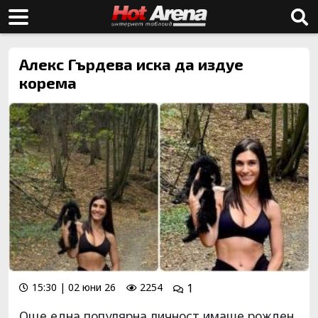
Алекс Гърдева иска да издуе
корема
15:30 | 02 юни 26
2254
1
Още една популярна личност имаше рожден