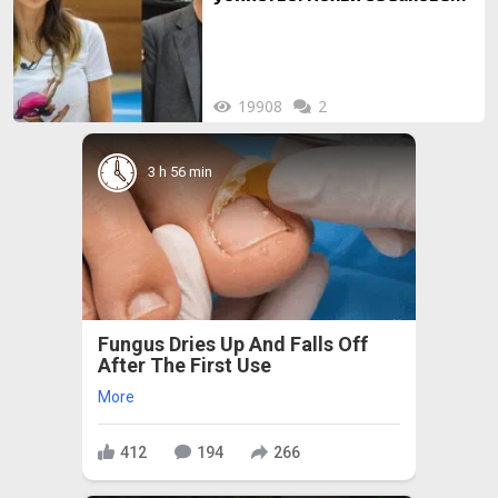
за локализирането й
19908
2
3 h 56 min
Fungus Dries Up And Falls Off
After The First Use
More
412
194
266