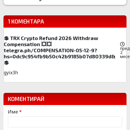
1 КОМЕНТАРА
💲 TRX Crypto Refund 2026 Withdraw
Compensation 💥💥
пред
telegra.ph/COMPENSATION-05-12-9?
2
hs=0dc9c954fb9b50c42b9185b07d80339d&
месе
💲
gyix3h
КОМЕНТИРАЙ
Име
*