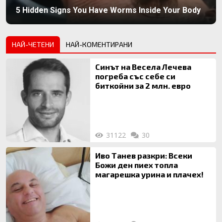
5 Hidden Signs You Have Worms Inside Your Body
НАЙ-ЧЕТЕНИ
НАЙ-КОМЕНТИРАНИ
Синът на Весела Лечева
погреба със себе си
биткойни за 2 млн. евро
31122
30
Иво Танев разкри: Всеки
Божи ден пиех топла
магарешка урина и плачех!