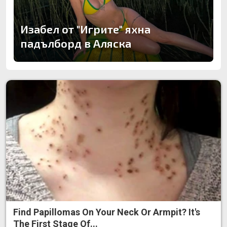
Изабел от "Игрите" яхна
падълборд в Аляска
Find Papillomas On Your Neck Or Armpit? It's
The First Stage Of...