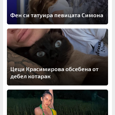
Фен си татуира певицата Симона
Цеци Красимирова обсебена от
дебел котарак