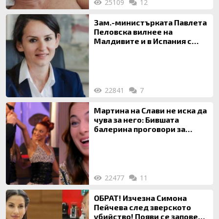
25109
12
Зам.-министърката Павлета
Пеловска вилнее на
Малдивите и в Испания с
богата любовница – брокер
на недвижими имоти
22841
7
Мартина на Слави не иска да
чува за него: Бившата
балерина проговори за
живота си с Дългия
22477
11
ОБРАТ! Изчезна Симона
Пейчева след зверското
убийство! Появи се заповед