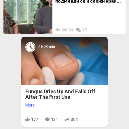
подмлади се и сложи край
на 20-годишен брак
20069
17
8 h 29 min
Fungus Dries Up And Falls Off
After The First Use
More
177
131
304