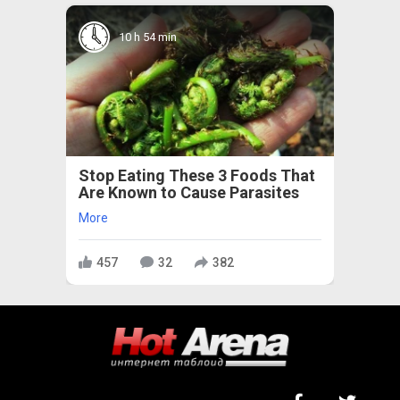
10 h 54 min
Stop Eating These 3 Foods That
Are Known to Cause Parasites
More
457
32
382