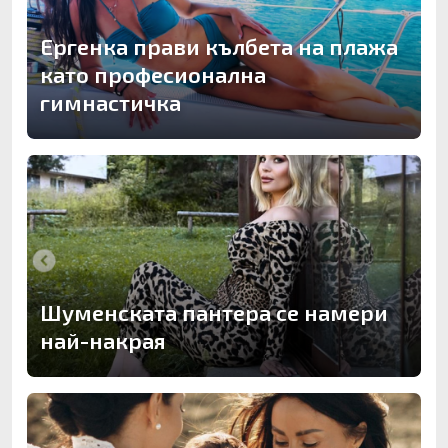
Ергенка прави кълбета на плажа
като професионална
гимнастичка
Шуменската пантера се намери
най-накрая