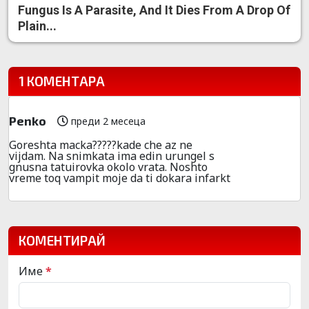
Fungus Is A Parasite, And It Dies From A Drop Of
Plain...
1 КОМЕНТАРА
Penko
преди 2 месеца
Goreshta macka?????kade che az ne
vijdam. Na snimkata ima edin urungel s
gnusna tatuirovka okolo vrata. Noshto
vreme toq vampit moje da ti dokara infarkt
КОМЕНТИРАЙ
Име
*