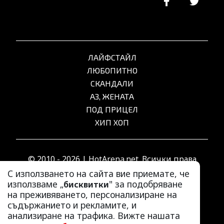
ЛАЙФСТАЙЛ
ЛЮБОПИТНО
СКАНДАЛИ
АЗ, ЖЕНАТА
ПОД ПРИЦЕЛ
ХИП ХОП
© 2010 - 2026 | HotArena.net. Всички права
запазени.
С използването на сайта вие приемате, че
използваме „
" за подобряване
бисквитки
на преживяването, персонализиране на
РЕКЛАМА
съдържанието и рекламите, и
КОНТАКТИ
анализиране на трафика. Вижте нашата