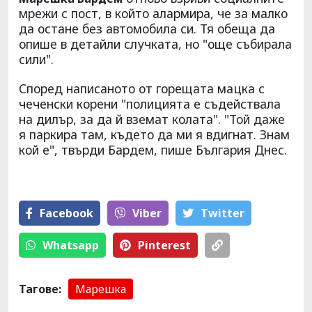
мрежи с пост, в който алармира, че за малко
да остане без автомобила си. Тя обеща да
опише в детайли случката, но "още събирала
сили".
Според написаното от горещата мацка с
чеченски корени "полицията е съдействала
на дилър, за да й вземат колата". "Той даже
я паркира там, където да ми я вдигнат. Знам
кой е", твърди Бардем, пише България Днес.
Facebook
Viber
Тwitter
Whatsapp
Pinterest
Тагове:
Марешка