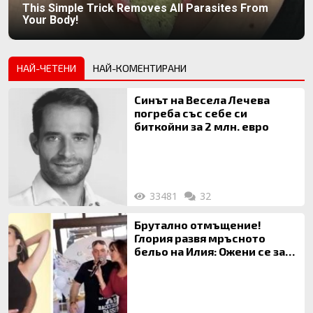
This Simple Trick Removes All Parasites From
Your Body!
НАЙ-ЧЕТЕНИ
НАЙ-КОМЕНТИРАНИ
Синът на Весела Лечева
погреба със себе си
биткойни за 2 млн. евро
33481
32
Брутално отмъщение!
Глория развя мръсното
бельо на Илия: Ожени се за
120 кг жена, заряза Симона,
за да гледа чуждо дете!