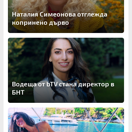
Наталия Симеонова отглежда
копринено дърво
Водеща от bTV стана директор в
БНТ