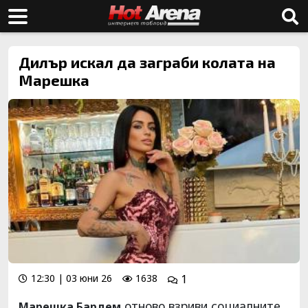
Дилър искал да заграби колата на
Марешка
12:30 | 03 юни 26
1638
1
отново взриви социалните
Марешка Бардем