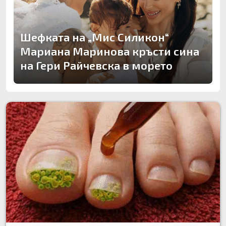
Шефката на „Мис Силикон“
Мариана Маринова кръсти сина
на Гери Райчевска в морето