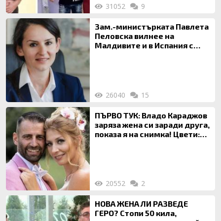
31052
9
Зам.-министърката Павлета
Пеловска вилнее на
Малдивите и в Испания с
богата любовница – брокер
на недвижими имоти
26040
15
ПЪРВО ТУК: Владо Караджов
заряза жена си заради друга,
показа я на снимка! Цвети:
Ти си фалшив герой!
20552
2
НОВА ЖЕНА ЛИ РАЗВЕДЕ
ГЕРО? Стопи 50 кила,