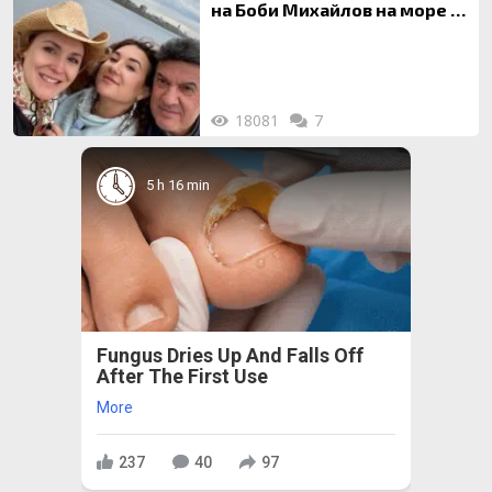
на Боби Михайлов на море с
майка си
18081
7
5 h 16 min
Fungus Dries Up And Falls Off
After The First Use
More
237
40
97