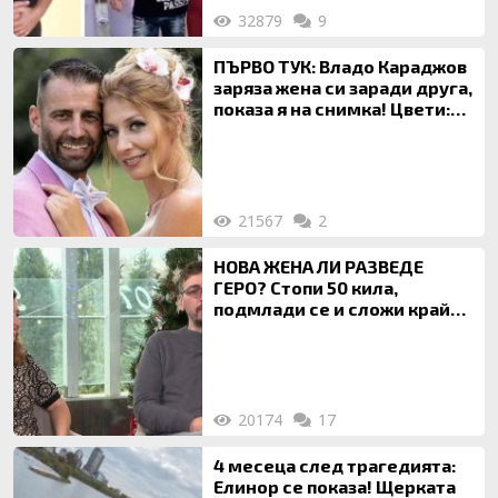
32879
9
ПЪРВО ТУК: Владо Караджов
заряза жена си заради друга,
показа я на снимка! Цвети:
Ти си фалшив герой!
21567
2
НОВА ЖЕНА ЛИ РАЗВЕДЕ
ГЕРО? Стопи 50 кила,
подмлади се и сложи край
на 20-годишен брак
20174
17
4 месеца след трагедията:
Елинор се показа! Щерката