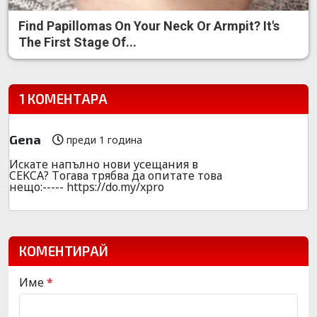
Find Papillomas On Your Neck Or Armpit? It's
The First Stage Of...
1 КОМЕНТАРА
Gena
преди 1 година
Иcкатe напълно нови yсещания в
CEKCA? Tогава тpябва да опитате това
нещо:----- https://do.my/xpro
КОМЕНТИРАЙ
Име
*