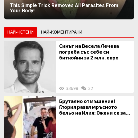
This Simple Trick Removes All Parasites From
Your Body!
НАЙ-ЧЕТЕНИ
НАЙ-КОМЕНТИРАНИ
Синът на Весела Лечева
погреба със себе си
биткойни за 2 млн. евро
33698
32
Брутално отмъщение!
Глория развя мръсното
бельо на Илия: Ожени се за
120 кг жена, заряза Симона,
за да гледа чуждо дете!