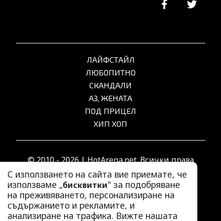
ЛАЙФСТАЙЛ
ЛЮБОПИТНО
СКАНДАЛИ
АЗ, ЖЕНАТА
ПОД ПРИЦЕЛ
ХИП ХОП
© 2010 - 2026 | HotArena.net. Всички права
запазени.
С използването на сайта вие приемате, че
използваме „
" за подобряване
бисквитки
на преживяването, персонализиране на
РЕКЛАМА
съдържанието и рекламите, и
КОНТАКТИ
анализиране на трафика. Вижте нашата