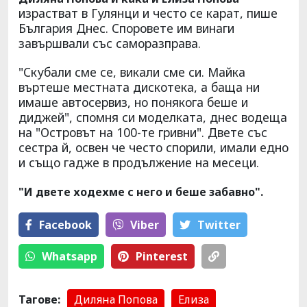
израстват в Гулянци и често се карат, пише
България Днес. Споровете им винаги
завършвали със саморазправа.
"Скубали сме се, викали сме си. Майка
въртеше местната дискотека, а баща ни
имаше автосервиз, но понякога беше и
диджей", спомня си моделката, днес водеща
на "Островът на 100-те гривни". Двете със
сестра й, освен че често спорили, имали едно
и също гадже в продължение на месеци.
"И двете ходехме с него и беше забавно".
Facebook
Viber
Тwitter
Whatsapp
Pinterest
Тагове:
Диляна Попова
Елиза