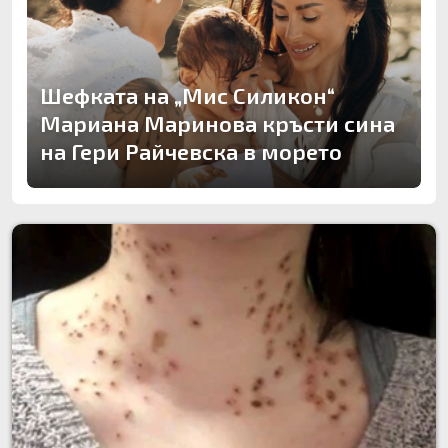
Шефката на „Мис Силикон“
Мариана Маринова кръсти сина
на Гери Райчевска в морето