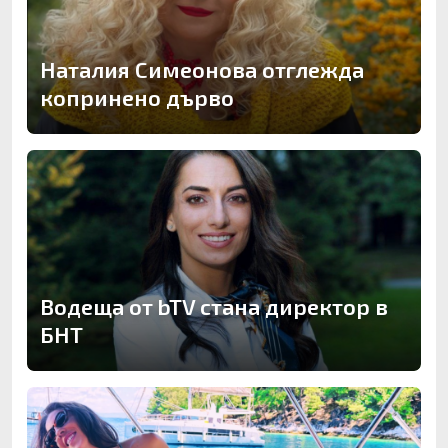
Наталия Симеонова отглежда
копринено дърво
Водеща от bTV стана директор в
БНТ