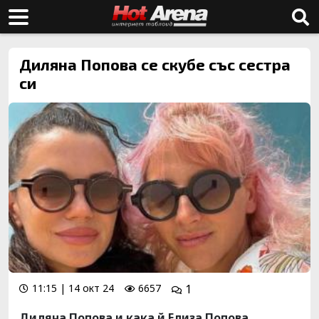
Диляна Попова се скубе със сестра
си
11:15 | 14 окт 24
6657
1
Диляна Попова и кака й Елиза Попова