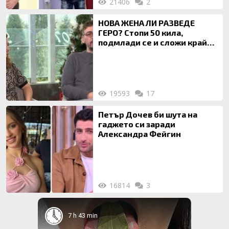
21406
2
НОВА ЖЕНА ЛИ РАЗВЕДЕ
ГЕРО? Стопи 50 кила,
подмлади се и сложи край
на 20-годишен брак
19593
17
Петър Дочев би шута на
гаджето си заради
Александра Фейгин
16814
3
7 h 43 min