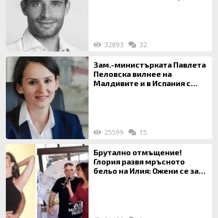
32893
32
Зам.-министърката Павлета
Пеловска вилнее на
Малдивите и в Испания с
богата любовница – брокер
на недвижими имоти
25599
15
Брутално отмъщение!
Глория развя мръсното
бельо на Илия: Ожени се за
120 кг жена, заряза Симона,
за да гледа чуждо дете!