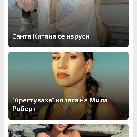
Санта Китана се изруси
"Арестуваха" колата на Мила
Роберт