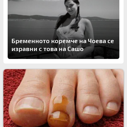
Бременното коремче на Чоева се
изравни с това на Сашо