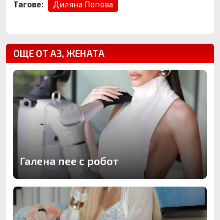
Тагове:
Диляна Попова
ОЩЕ ОТ АЗ, ЖЕНАТА
Галена пее с робот