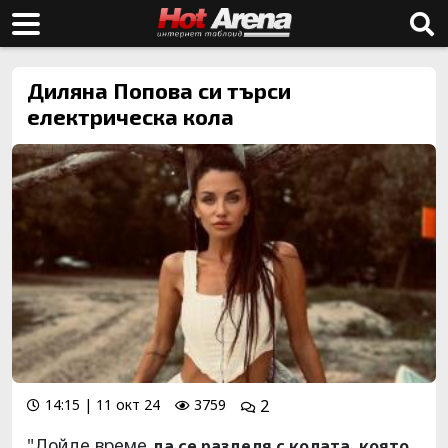
Диляна Попова си търси
електрическа кола
14:15 | 11 окт 24
3759
2
"Дойде време
да се разделя с колата, която