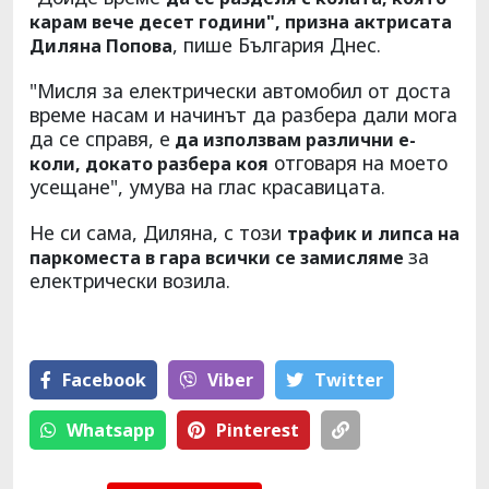
карам вече десет години", призна актрисата
, пише България Днес.
Диляна Попова
"Мисля за електрически автомобил от доста
време насам и начинът да разбера дали мога
да се справя, е
да използвам различни е-
отговаря на моето
коли, докато разбера коя
усещане", умува на глас красавицата.
Не си сама, Диляна, с този
трафик и липса на
за
паркоместа в гара всички се замисляме
електрически возила.
Facebook
Viber
Тwitter
Whatsapp
Pinterest