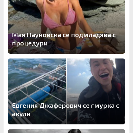
Мая Пауновска се подмладява с
процедури
Евгения Джаферович се гмурка с
акули