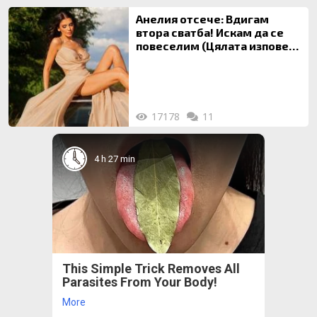
Анелия отсече: Вдигам
втора сватба! Искам да се
повеселим (Цялата изповед
ТУК)
17178
11
4 h 27 min
This Simple Trick Removes All
Parasites From Your Body!
More