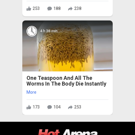
253
188
238
4 h 38 min
One Teaspoon And All The
Worms In The Body Die Instantly
More
173
104
253