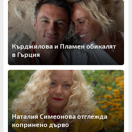
Кърджилова и Пламен обикалят
в Гърция
Наталия Симеонова отглежда
копринено дърво