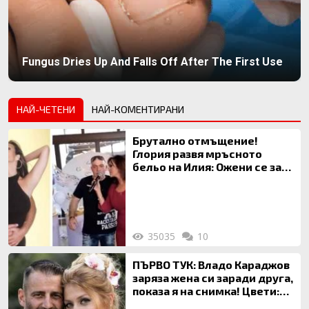
Fungus Dries Up And Falls Off After The First Use
НАЙ-ЧЕТЕНИ
НАЙ-КОМЕНТИРАНИ
Брутално отмъщение!
Глория развя мръсното
бельо на Илия: Ожени се за
120 кг жена, заряза Симона,
за да гледа чуждо дете!
35035
10
ПЪРВО ТУК: Владо Караджов
заряза жена си заради друга,
показа я на снимка! Цвети:
Ти си фалшив герой!