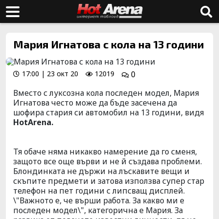
Мария Игнатова с кола на 13 години
17:00 | 23 окт 20
12019
0
Вместо с луксозна кола последен модел, Мария
Игнатова често може да бъде засечена да
шофира стария си автомобил на 13 години, видя
HotArena.
Тя обаче няма никакво намерение да го сменя,
защото все още върви и не й създава проблеми.
Блондинката не държи на лъскавите вещи и
скъпите предмети и затова използва супер стар
телефон на пет години с липсващ дисплей.
\"Важното е, че върши работа. За какво ми е
последен модел\", категорична е Мария. За