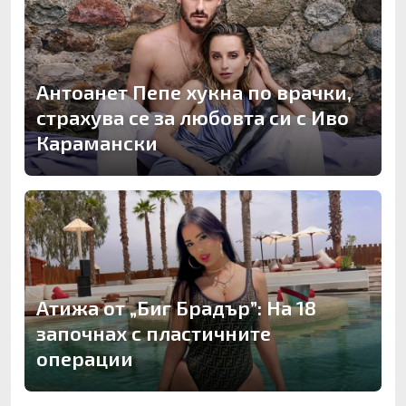
Антоанет Пепе хукна по врачки,
страхува се за любовта си с Иво
Карамански
Атижа от „Биг Брадър”: На 18
започнах с пластичните
операции