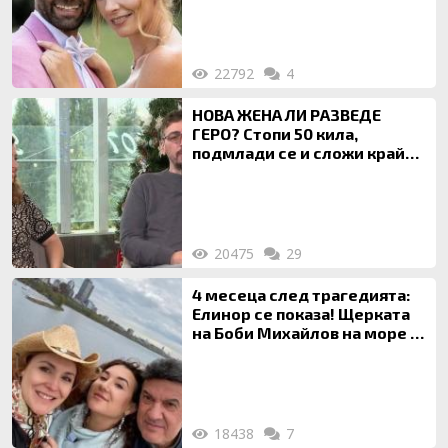
22792
4
НОВА ЖЕНА ЛИ РАЗВЕДЕ
ГЕРО? Стопи 50 кила,
подмлади се и сложи край
на 20-годишен брак
20475
29
4 месеца след трагедията:
Елинор се показа! Щерката
на Боби Михайлов на море с
майка си
18438
7