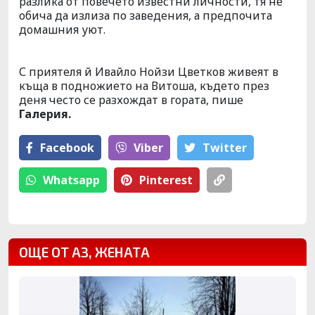
разлика от повечето известни личности, тя не
обича да излиза по заведения, а предпочита
домашния уют.
С приятеля й Ивайло Нойзи Цветков живеят в
къща в подножието на Витоша, където през
деня често се разхождат в гората, пише
Галерия.
Facebook
Viber
Тwitter
Whatsapp
Pinterest
ОЩЕ ОТ АЗ, ЖЕНАТА