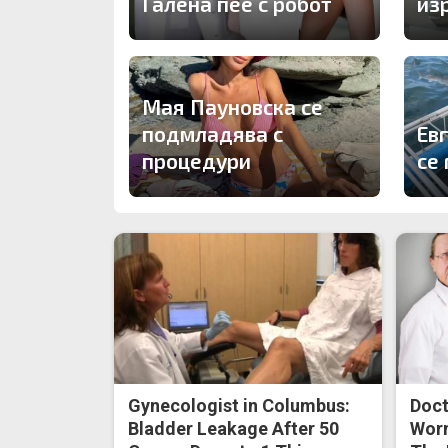
Галена пее с робот
из
Мая Пауновска се
подмладява с
Ев
процедури
се 
Gynecologist in Columbus:
Doct
Bladder Leakage After 50
Worm