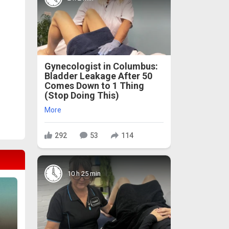
Gynecologist in Columbus:
Bladder Leakage After 50
Comes Down to 1 Thing
(Stop Doing This)
More
292
53
114
10 h 25 min