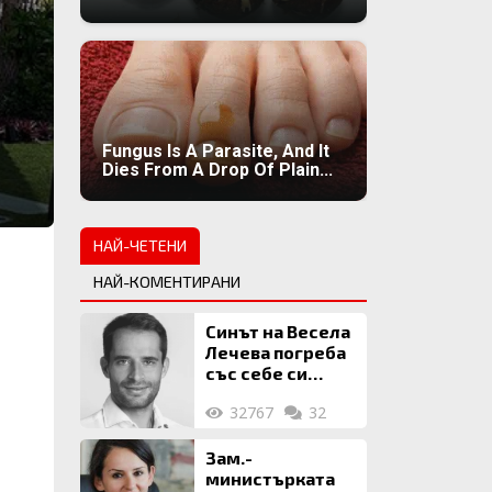
Fungus Is A Parasite, And It
Dies From A Drop Of Plain...
НАЙ-ЧЕТЕНИ
НАЙ-КОМЕНТИРАНИ
Синът на Весела
Лечева погреба
със себе си
биткойни за 2
32767
32
млн. евро
Зам.-
министърката