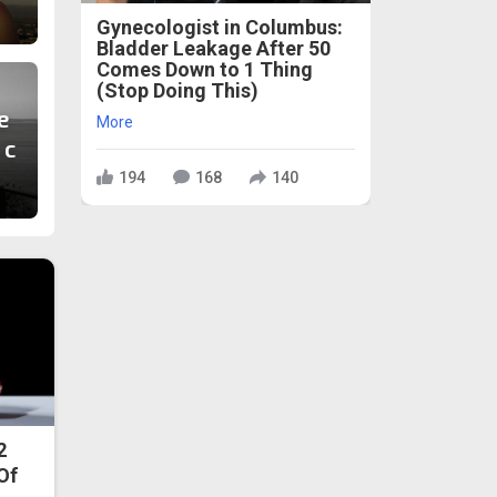
Gynecologist in Columbus:
Bladder Leakage After 50
Comes Down to 1 Thing
(Stop Doing This)
е
More
 с
194
168
140
2
 Of