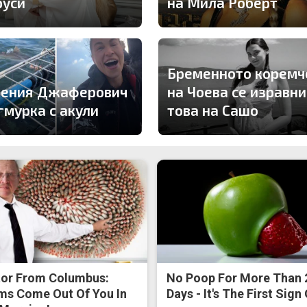
руси
на Мила Роберт
Бременното коремч
гения Джаферович
на Чоева се изравни
гмурка с акули
това на Сашо
or From Columbus:
No Poop For More Than 
s Come Out Of You In
Days - It's The First Sign