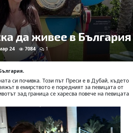
ска да живее в България
 мар 24
7084
1
 България.
ната си почивка. Този път Преси е в Дубай, където
аяжът в емирството е поредният за певицата от
ивотът зад граница се харесва повече на певицата