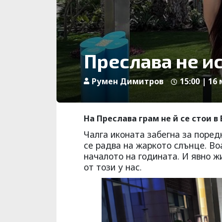
Преслава не и
Румен Димитров
15:00 | 16
На Преслава грам не й се стои в
Чалга иконата забегна за поред
се радва на жаркото слънце. Во
началото на годината. И явно ж
от този у нас.