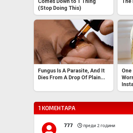
Comes Down to 1 Thing
The 
(Stop Doing This)
Fungus Is A Parasite, And It
One 
Dies From A Drop Of Plain...
Worm
Inst
1 КОМЕНТАРА
777
преди 2 години