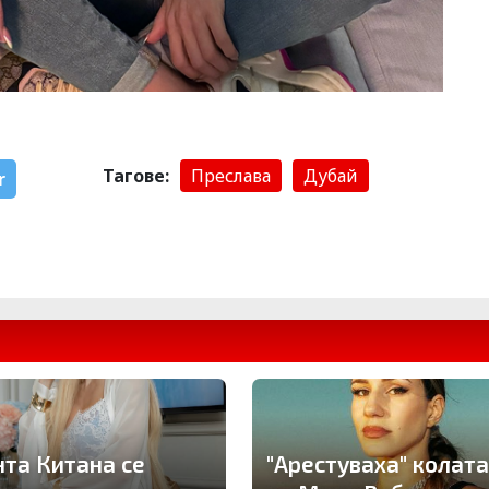
Тагове:
Преслава
Дубай
r
нта Китана се
"Арестуваха" колата