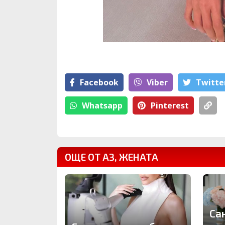
Facebook
Viber
Тwitte
Whatsapp
Pinterest
ОЩЕ ОТ АЗ, ЖЕНАТА
Са