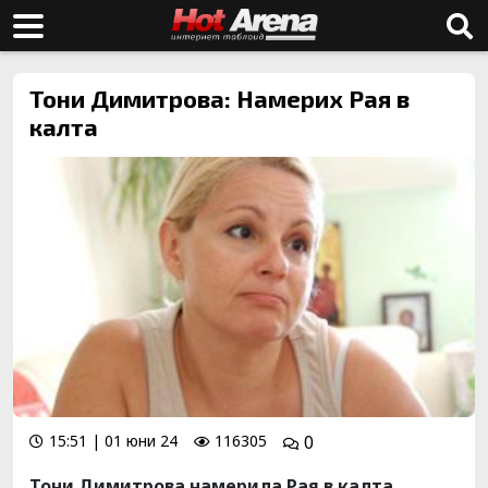
Тони Димитрова: Намерих Рая в
калта
15:51 | 01 юни 24
116305
0
Тони Димитрова намерила Рая в калта.