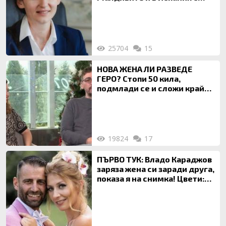
богата любовница – брокер
на недвижими имоти
25704
15
НОВА ЖЕНА ЛИ РАЗВЕДЕ
ГЕРО? Стопи 50 кила,
подмлади се и сложи край
на 20-годишен брак
19824
17
ПЪРВО ТУК: Владо Караджов
заряза жена си заради друга,
показа я на снимка! Цвети:
Ти си фалшив герой!