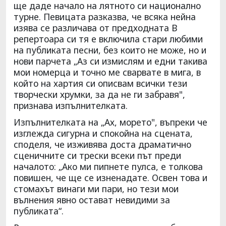
ще даде начало на лятното си национално
турне. Певицата разказва, че всяка нейна
изява се различава от предходната В
репертоара си тя е включила стари любими
на публиката песни, без които не може, но и
нови парчета „Аз си измислям и едни такива
мои номерца и точно ме сварвате в мига, в
който на хартия си описвам всички тези
творчески хрумки, за да не ги забравя",
признава изпълнителката.
Изпълнителката на „Ах, морето", въпреки че
изглежда сигурна и спокойна на сцената,
споделя, че изживява доста драматично
сценичните си трески всеки път преди
началото: „Ако ми пипнете пулса, е толкова
повишен, че ще се изненадате. Освен това и
стомахът винаги ми пари, но тези мои
вълнения явно остават невидими за
публиката“.