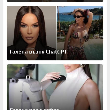
Галена възпя ChatGPT
Галена пее с робот