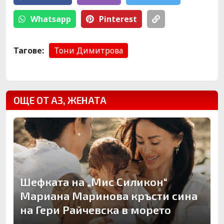
Whatsapp
Pinterest
Тагове:
Тони Димитрова
ОЩЕ ОТ АЗ, ЖЕНАТА
Шефката на „Мис Силикон“
Мариана Маринова кръсти сина
на Гери Райчевска в морето