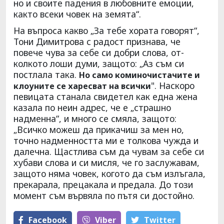
но и своите падения в любовните емоции,
както всеки човек на земята“.
На въпроса какво „За тебе хората говорят“,
Тони Димитрова с радост признава, че
повече чува за себе си добри слова, от-
колкото лоши думи, защото: „Аз съм си
постлала така.
Но само коминочистачите и
". Наскоро
клоуните се харесват на всички
певицата станала свидетел как една жена
казала по неин адрес, че е „страшно
надменна“, и много се смяла, защото:
„Всичко можеш да прикачиш за мен но,
точно надменността ми е толкова чужда и
далечна. Щастлива съм да чувам за себе си
хубави слова и си мисля, че го заслужавам,
защото няма човек, когото да съм излъгала,
прекарала, прецакала и предала. До този
момент съм вървяла по пътя си достойно.
Facebook
Viber
Тwitter