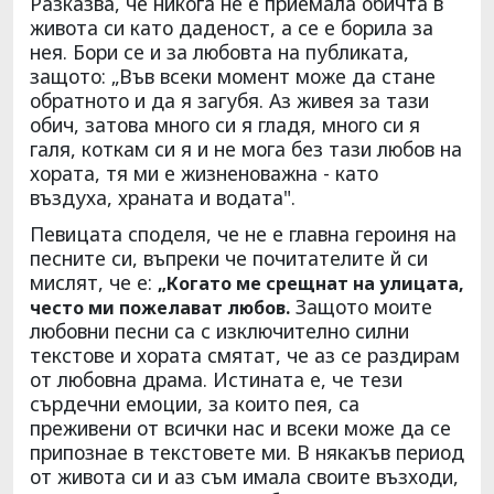
Разказва, че никога не е приемала обичта в
живота си като даденост, а се е борила за
нея. Бори се и за любовта на публиката,
защото: „Във всеки момент може да стане
обратното и да я загубя. Аз живея за тази
обич, затова много си я гладя, много си я
галя, коткам си я и не мога без тази любов на
хората, тя ми е жизненоважна - като
въздуха, храната и водата".
Певицата споделя, че не е главна героиня на
песните си, въпреки че почитателите й си
мислят, че е:
„Когато ме срещнат на улицата,
Защото моите
често ми пожелават любов.
любовни песни са с изключително силни
текстове и хората смятат, че аз се раздирам
от любовна драма. Истината е, че тези
сърдечни емоции, за които пея, са
преживени от всички нас и всеки може да се
припознае в текстовете ми. В някакъв период
от живота си и аз съм имала своите възходи,