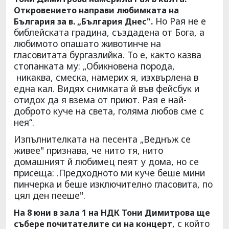
Откровението направи любимката на
Но Рая не е
България за в. „България Днес".
библейската градина, създадена от Бога, а
любимото опашато животинче на
гласовитата бургазлийка. То е, както казва
стопанката му: „Обикновена порода,
никаква, смеска, намерих я, изхвърлена в
една кал. Видях снимката й във фейсбук и
отидох да я взема от приют. Рая е най-
доброто куче на света, голяма любов сме с
нея“.
Изпълнителката на песента „Веднъж се
живее" признава, че нито тя, нито
домашният й любимец пеят у дома, но се
присеща: .Предходното ми куче беше мини
пинчерка и беше изключително гласовита, по
цял ден пееше".
На 8 юни в зала 1 на НДК Тони Димитрова ще
, с който
събере почитателите си на концерт