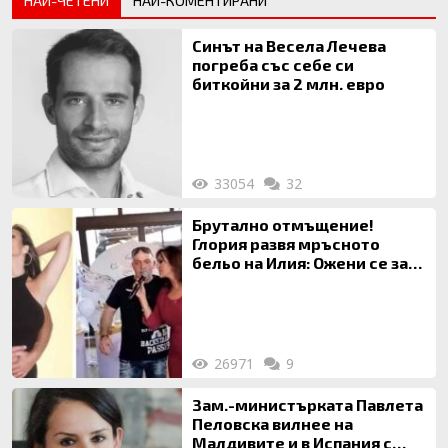
НАЙ-ЧЕТЕНИ
НАЙ-КОМЕНТИРАНИ
Синът на Весела Лечева
погреба със себе си
биткойни за 2 млн. евро
33054
32
Брутално отмъщение!
Глория развя мръсното
бельо на Илия: Ожени се за
120 кг жена, заряза Симона,
за да гледа чуждо дете!
26971
9
Зам.-министърката Павлета
Пеловска вилнее на
Малдивите и в Испания с