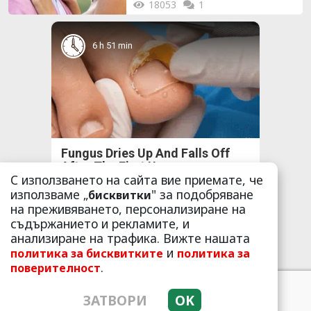
18053
1
6 h 51 min
Fungus Dries Up And Falls Off
After The First Use
С използването на сайта вие приемате, че
More
използваме „
" за подобряване
бисквитки
на преживяването, персонализиране на
241
114
368
съдържанието и рекламите, и
анализиране на трафика. Вижте нашата
и
политика за бисквитките
политика за
.
поверителност
2 h 1 min
ЗАТВОРИ
OK