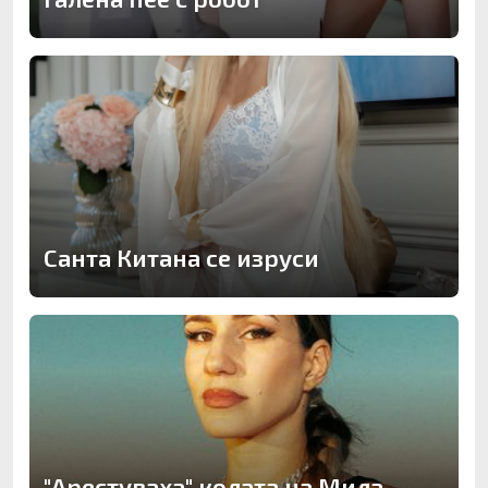
Санта Китана се изруси
"Арестуваха" колата на Мила