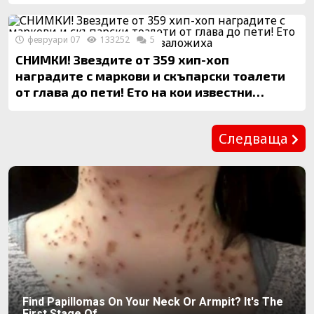
февруари 07
133252
5
СНИМКИ! Звездите от 359 хип-хоп
наградите с маркови и скъпарски тоалети
от глава до пети! Ето на кои известни
брандове заложиха
Предишна
Следваща
Find Papillomas On Your Neck Or Armpit? It's The
First Stage Of...