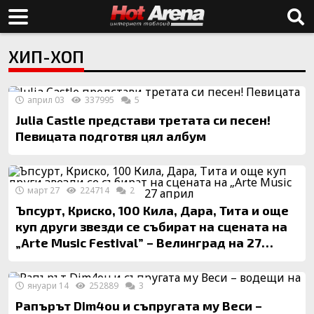
ХИП-ХОП
април 03
337995
5
Julia Castle представи третата си песен!
Певицата подготвя цял албум
март 27
224714
2
Ъпсурт, Криско, 100 Кила, Дара, Тита и още
куп други звезди се събират на сцената на
„Arte Music Festival” – Велинград на 27
април
януари 14
252889
3
Рапърът Dim4ou и съпругата му Веси –