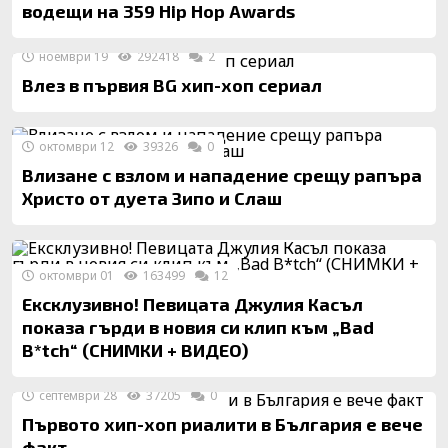
водещи на 359 Hip Hop Awards
ноември 19
292418
2
Влез в първия BG хип-хоп сериал
октомври 12
39326
0
Влизане с взлом и нападение срещу рапъра
Христо от дуета Зипо и Слаш
октомври 01
163499
12
Ексклузивно! Певицата Джулия Касъл
показа гърди в новия си клип към „Bad
B*tch“ (СНИМКИ + ВИДЕО)
септември 28
37205
0
Първото хип-хоп риалити в България е вече
факт