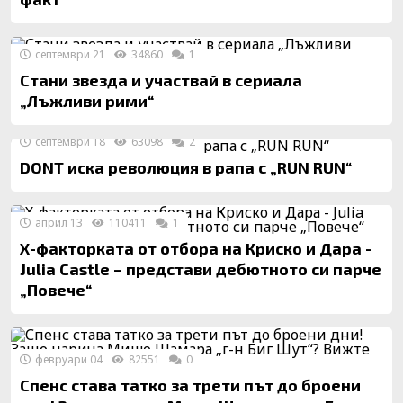
септември 21
34860
1
Стани звезда и участвай в сериала
„Лъжливи рими“
септември 18
63098
2
DONТ иска революция в рапа с „RUN RUN“
април 13
110411
1
Х-факторката от отбора на Криско и Дара -
Julia Castle – представи дебютното си парче
„Повече“
февруари 04
82551
0
Спенс става татко за трети път до броени