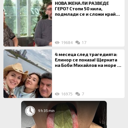
НОВА ЖЕНА ЛИ РАЗВЕДЕ
ГЕРО? Стопи 50 кила,
подмлади се и сложи край
на 20-годишен брак
19684
17
4 месеца след трагедията:
Елинор се показа! Щерката
на Боби Михайлов на море с
майка си
16975
7
9 h 35 min