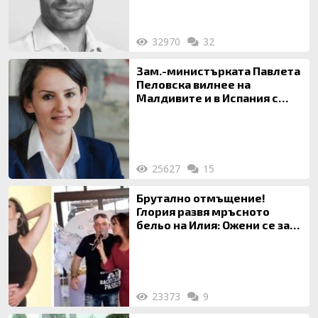
32970
32
Зам.-министърката Павлета
Пеловска вилнее на
Малдивите и в Испания с
богата любовница – брокер
на недвижими имоти
25627
15
Брутално отмъщение!
Глория развя мръсното
бельо на Илия: Ожени се за
120 кг жена, заряза Симона,
за да гледа чуждо дете!
23373
9