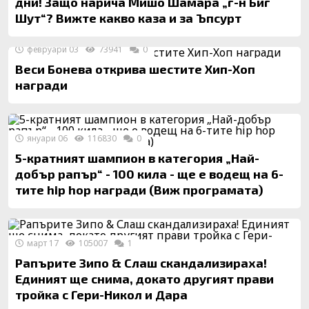
дни! Защо нарича Мишо Шамара „г-н Биг
Шут“? Вижте какво каза и за Ъпсурт
февруари 03
73941
0
Веси Бонева открива шестите Хип-Хоп
награди
януари 06
116830
0
5-кратният шампион в категория „Най-
добър рапър“ - 100 кила - ще е водещ на 6-
тите hip hop награди (Виж програмата)
март 17
105007
1
Рапърите Зипо & Слаш скандализираха!
Единият ще снима, докато другият прави
тройка с Гери-Никол и Дара