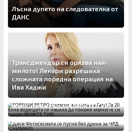
Лъсна дупето на следователка от
ДАНС
Трансджендър си орязва най-
милото! Лекари разрешиха
сложната поредна операция на
ГОРЕЩИ РЕТРО снимки
Ива Хаджи
изчервиха Гала! За 20 бона
водещата се навила да покаже
малките си гърди (ВИЖТЕ ТУК)
Деси Фотосесията се пусна без
дрехи за ЧРД (СНИМКИ)