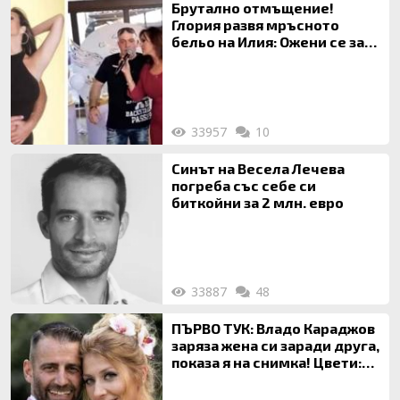
Брутално отмъщение!
Глория развя мръсното
бельо на Илия: Ожени се за
120 кг жена, заряза Симона,
за да гледа чуждо дете!
33957
10
Синът на Весела Лечева
погреба със себе си
биткойни за 2 млн. евро
33887
48
ПЪРВО ТУК: Владо Караджов
заряза жена си заради друга,
показа я на снимка! Цвети:
Ти си фалшив герой!