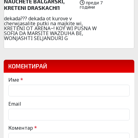
NAUCHETE BALGARSKI,
преди 7
години
KRETENI DRASKACHI1
dekada??? dekada ot kurove v
cherwjasalite putki na majkite wi,
KRETENI OT ARENA~! KOY WI PUSNA W
SOFIA DA MARSITE WAZDUHA BE,
WONJASHTI SELJANDURI G
КОМЕНТИРАЙ
Име
*
Email
Коментар
*