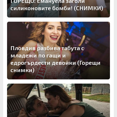
ГОРЕЩО: Емануела заголи
силиконовите бомби! (СНИМКИ)
Пловдив разбива табута с
младежи по гащи и
едрогърдести девойки (Горещи
снимки)