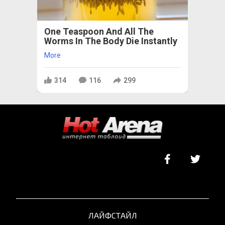
One Teaspoon And All The
Worms In The Body Die Instantly
More
314
116
299
ЛАЙФСТАЙЛ