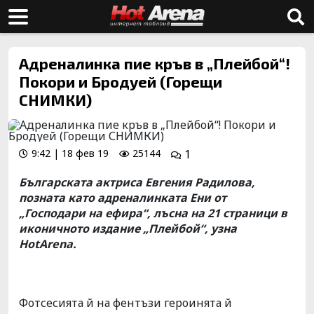
Адреналинка пие кръв в „Плейбой“!
Покори и Бродуей (Горещи
СНИМКИ)
9:42 | 18 фев 19
25144
1
Българската актриса Евгения Радилова,
позната като адреналинката Ени от
„Господари на ефира“, лъсна на 21 страници в
иконичното издание „Плейбой“, узна
HotArena.
Фотсесията й на фентъзи героинята й