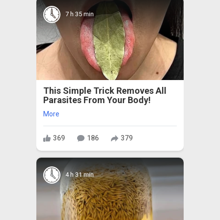
7 h 35 min
This Simple Trick Removes All
Parasites From Your Body!
More
369
186
379
4 h 31 min