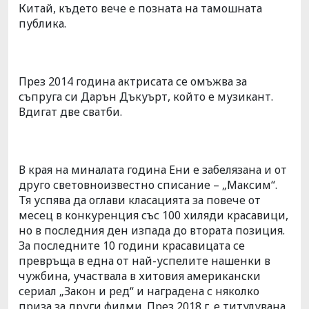
Китай, където вече е позната на тамошната
публика.
През 2014 година актрисата се омъжва за
съпруга си Дарън Дъкуърт, който е музикант.
Вдигат две сватби.
В края на миналата година Ени е забелязана и от
друго световноизвестно списание – „Максим“.
Тя успява да оглави класацията за повече от
месец в конкуренция със 100 хиляди красавици,
но в последния ден изпада до втората позиция.
За последните 10 години красавицата се
превръща в една от най-успелите нашенки в
чужбина, участвала в хитовия американски
сериал „Закон и ред“ и наградена с няколко
приза за други филми. През 2018 г. е титулувана