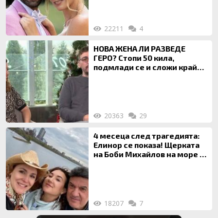
22211
4
НОВА ЖЕНА ЛИ РАЗВЕДЕ
ГЕРО? Стопи 50 кила,
подмлади се и сложи край
на 20-годишен брак
20363
29
4 месеца след трагедията:
Елинор се показа! Щерката
на Боби Михайлов на море с
майка си
18207
7