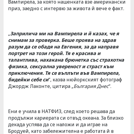
Вампирела, за която нашенката взе американски
приз, заедно с интервю за живота й вече е факт.
„
Заприлича ми на Вампирела и й казах, че я
снимам за проверка. Беше проява на здрав
разум да се обадя на Евгения, за да направя
портрет на този герой. Тя е красива и
талантлива, нахакана брюнетка със страхотна
физика, сексуална увереност и страст към
приключения. Тя се въплъти във Вампирела,
бидейки себе си
“, казва нюйоркският фотограф
Джордж Лаконте, цитира „
България Днес
“.
Ени е учила в НАТФИЗ, след което решава да
продължи кариерата си отвъд океана. За близко
декада успява да се наложи и да играе на
Бродуей, като забележителна е работата й в