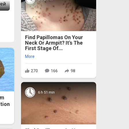
Find Papillomas On Your
Neck Or Armpit? It's The
First Stage Of...
More
270
166
98
6 h 51 min
om
ation