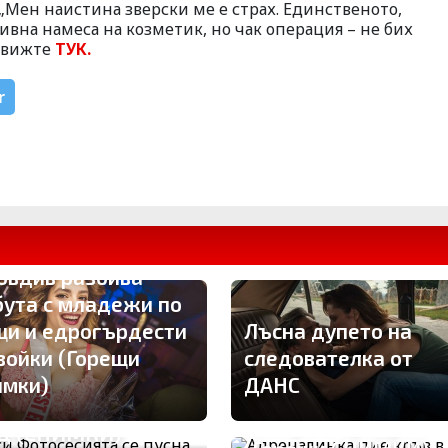
 „Мен наистина зверски ме е страх. Единственото,
ивна намеса на козметик, но чак операция – не бих
е вижте
ТУК.
r
овдив разбива
бута с младежи по
щи и едрогърдести
Лъсна дупето на
войки (Горещи
следователка от
Адреналинка пие
си Фотосесията се
имки)
ДАНС
кръв в „Плейбой“!
сна без дрехи за
Покори и Бродуей
Д (СНИМКИ)