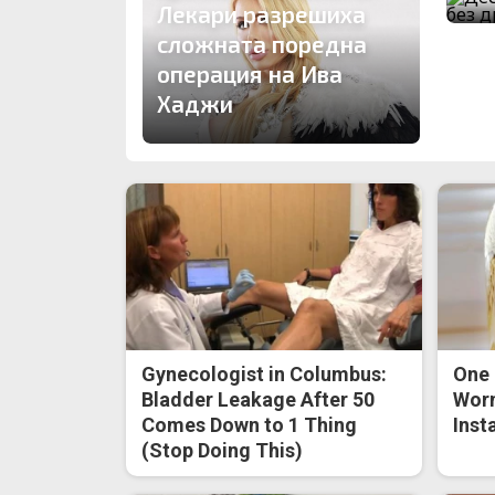
Лекари разрешиха
сложната поредна
операция на Ива
Хаджи
Gynecologist in Columbus:
One 
Bladder Leakage After 50
Worm
Comes Down to 1 Thing
Inst
(Stop Doing This)