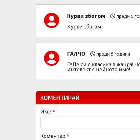
Курви збогом
преди 5 г
Курви збогом
ГАЛЧО
преди 5 години
ГАЛА си е класика в жанра! Н
интелект с нейното име!
КОМЕНТИРАЙ
Име
*
Коментар
*