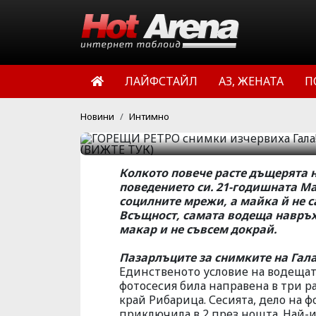
Гала! За 20 бо
да покаже мал
ЛАЙФСТАЙЛ
АЗ, ЖЕНАТА
П
ТУК)
Новини
Интимно
HotArena.net
12:42 | 24 фев 
Колкото повече расте дъщерята н
поведението си. 21-годишната Ма
социлните мрежи, а майка й не с
Всъщност, самата водеща навръх 
макар и не съвсем докрай.
Пазарлъците за снимките на Гала
Единственото условие на водещата
фотосесия била направена в три 
край Рибарица. Сесията, дело на 
приключила в 2 през нощта. Най-