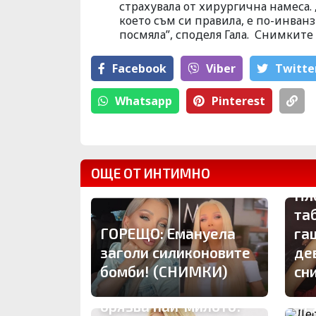
страхувала от хирургична намеса.
което съм си правила, е по-инванз
посмяла”, споделя Гала. Снимкит
Facebook
Viber
Тwitte
Whatsapp
Pinterest
ОЩЕ ОТ ИНТИМНО
Пл
та
ГОРЕЩО: Емануела
га
заголи силиконовите
де
Де
бомби! (СНИМКИ)
сн
пу
Трансджендър си
ЧР
орязва най-милото!