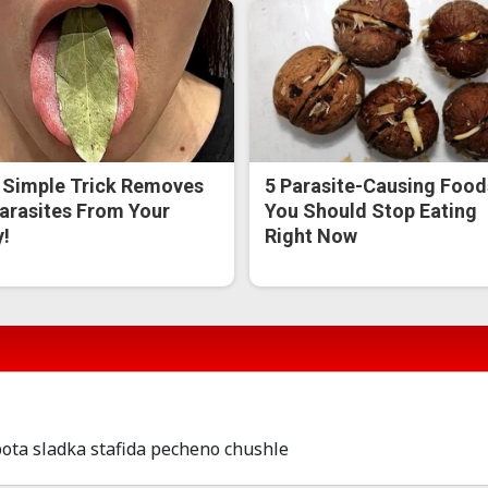
 Simple Trick Removes
5 Parasite-Causing Food
Parasites From Your
You Should Stop Eating
!
Right Now
bota sladka stafida pecheno chushle