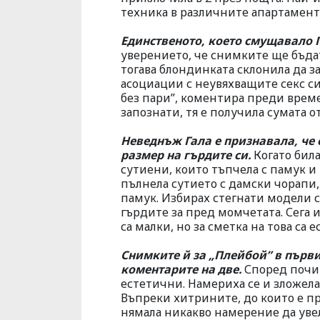
техника в различните апартамент
Единственото, което смущавало 
уверението, че снимките ще бъдат
тогава блондинката склонила да з
асоциации с неувяхващите секс с
без пари”, коментира преди време
запознати, тя е получила сумата от
Неведнъж Гала е признавала, че 
размер на гърдите си.
Когато била
сутиени, които тъпчела с памук и
пълнела сутието с дамски чорапи,
памук. Избирах стегнати модели с
гърдите за пред момчетата. Сега
са малки, но за сметка на това са 
Снимките й за „Плейбой” в първи
коментарите на две.
Според почит
естетични. Намериха се и зложела
Въпреки хитрините, до които е при
нямала никакво намерение да увел