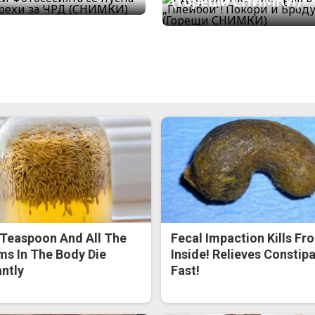
(Горещи СНИМКИ)
Teaspoon And All The
Fecal Impaction Kills Fr
s In The Body Die
Inside! Relieves Constip
antly
Fast!