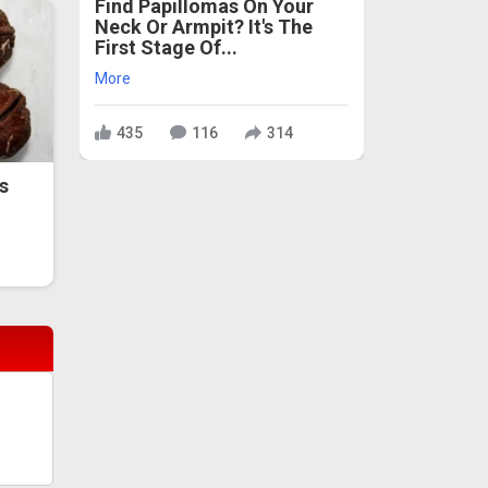
Find Papillomas On Your
Neck Or Armpit? It's The
First Stage Of...
More
435
116
314
s