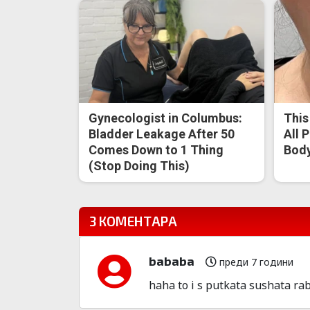
Gynecologist in Columbus:
This
Bladder Leakage After 50
All 
Comes Down to 1 Thing
Body
(Stop Doing This)
3 КОМЕНТАРА
bababa
преди 7 години
haha to i s putkata sushata ra