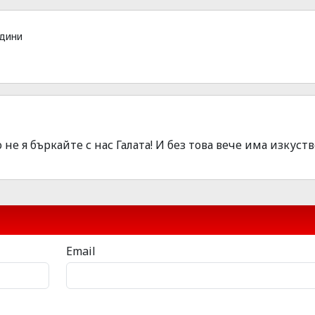
одини
о не я бъркайте с нас Галата! И без това вече има изкуст
Email