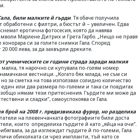
и.
Гала, били малките й гърди
. Тя обаче получила
 обработени с филтри, а бюстът й – увеличен. Едва
аснемат еротична фотосесия, която да навява
имволи Марлене Дитрих и Грета Гарбо. „Нищо не правя
 хонорара си за голите снимки Гала. Според
 20 000 лева, за да захвърли дрехите.
от ученическите си години страда заради малкия
 малка, тя нарочно си купувала по-голям номер
 намачкани вестници. „Когато бях млада, не съм си
 но за сметка на това използвах солидно количество
 един или два размера по-големи и така си повдигах
 изобщо нямам тези притеснения. Гърдите ми може да
естествени и сладки”, самоуспокоява се Гала.
я брой на 2008 г. предизвикаха фурор, но разделиха
атели на плевенчанката фотографиите били доста
тели, които определиха гърдите й като „яйца на очи”.
бягвала, за да изглеждат гърдите й по-големи, Гала
ичи обиколката си чрез импланти, тъй като се