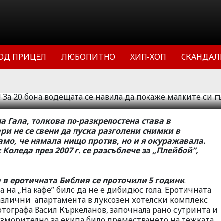
на водещата се навила
ките си гърди (ВИЖТЕ
ОД ПРИЦЕЛ
ЛЮБОПИТНО
ХИП-ХОП
СКАНДАЛ
19
68068
3
а Гала, толкова по-разкрепостена става в
ри не се свени да пуска разголени снимки в
амо, че нямала нищо против, но и я окуражавала.
Коледа през 2007 г. се разсъблече за „Плейбой”,
 в еротичната Библия се проточили 5 години
.
 на „На кафе” било да не е дибидюс гола. Еротичната
различни апартамента в луксозен хотелски комплекс
фотографа Васил Къркеланов, започнала рано сутринта и
изморително за екипа било преместването на тежката