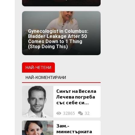
Gynecologist in Columbus:
Bladder Leakage After 50
Comes Down to 1 Thing
(Stop Doing This)
НАЙ-ЧЕТЕНИ
НАЙ-КОМЕНТИРАНИ
Синът на Весела
Лечева погреба
със себе си
биткойни за 2
32865
32
млн. евро
Зам.-
министърката