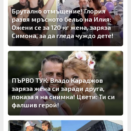
Брутално отмъщение! Глория
развя мръсното бельо на Илия:
Ожени се за 120 кг жена, заряза
Симона, за да гледа чуждо дете!
ПЪРВО ТУК: Владо Караджов
заряза жена си заради друга,
показа я на снимка! Цвети: Ти си
фалшив герой!