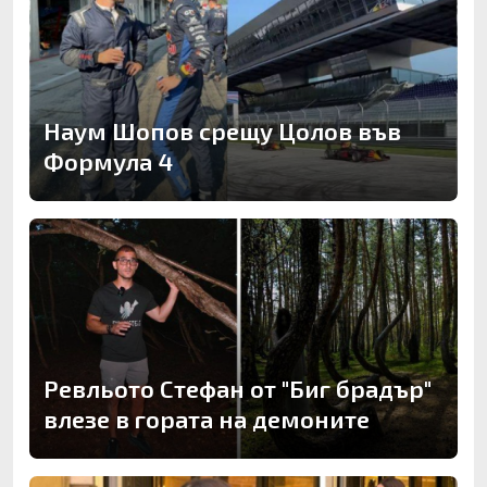
Наум Шопов срещу Цолов във
Формула 4
Ревльото Стефан от "Биг брадър"
влезе в гората на демоните