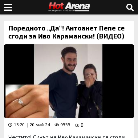
Поредното „Да“! Антоанет Пепе се
сгоди за Иво Карамански! (ВИДЕО)
13:20 | 20 май 24
9555
0
Честито! Синът на
се сгоди
Иво Карамански