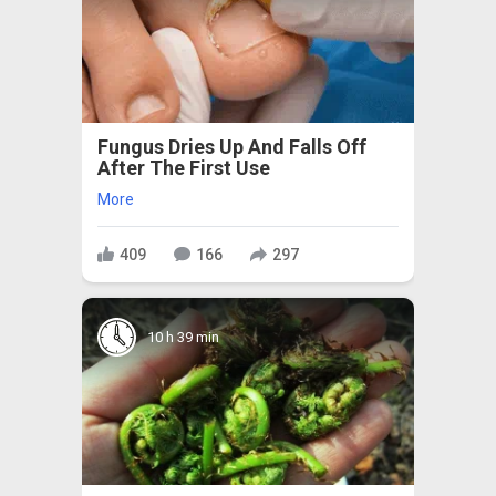
Fungus Dries Up And Falls Off
After The First Use
More
409
166
297
10 h 39 min