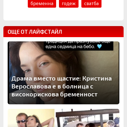
бременна
годеж
сватба
ОЩЕ ОТ ЛАЙФСТАЙЛ
Драма вместо щастие: Кристина
Верославова е в болница с
високорискова бременност