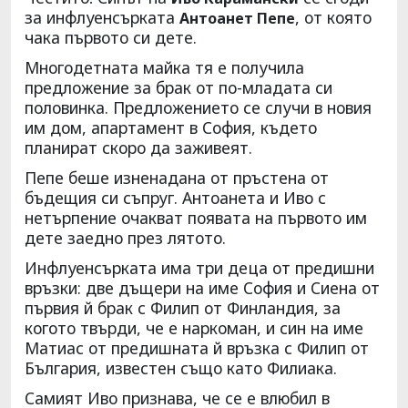
за инфлуенсърката
, от която
Антоанет Пепе
чака първото си дете.
Многодетната майка тя е получила
предложение за брак от по-младата си
половинка. Предложението се случи в новия
им дом, апартамент в София, където
планират скоро да заживеят.
Пепе беше изненадана от пръстена от
бъдещия си съпруг. Антоанета и Иво с
нетърпение очакват появата на първото им
дете заедно през лятото.
Инфлуенсърката има три деца от предишни
връзки: две дъщери на име София и Сиена от
първия й брак с Филип от Финландия, за
когото твърди, че е наркоман, и син на име
Матиас от предишната й връзка с Филип от
България, известен също като Филиака.
Самият Иво признава, че се е влюбил в