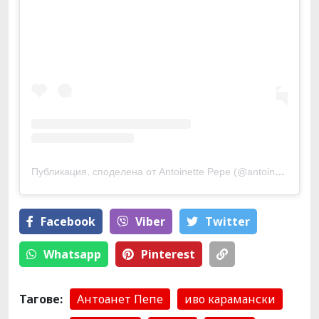
Публикация, споделена от Antoinette Pepe (@antoinettepepe)
Facebook
Viber
Тwitter
Whatsapp
Pinterest
Тагове:
Антоанет Пепе
иво карамански