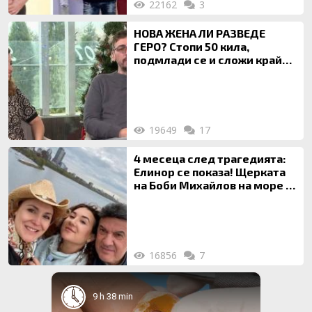
22162
3
НОВА ЖЕНА ЛИ РАЗВЕДЕ
ГЕРО? Стопи 50 кила,
подмлади се и сложи край
на 20-годишен брак
19649
17
4 месеца след трагедията:
Елинор се показа! Щерката
на Боби Михайлов на море с
майка си
16856
7
9 h 38 min