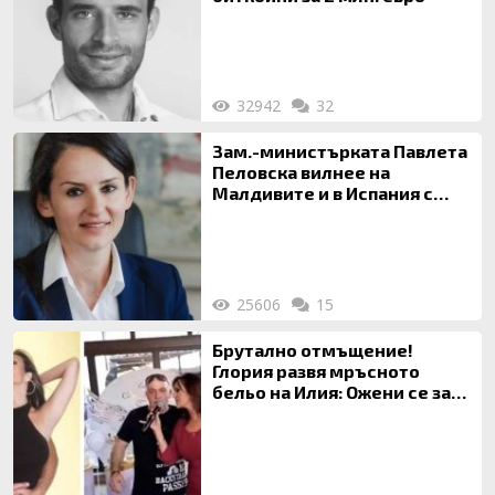
32942
32
Зам.-министърката Павлета
Пеловска вилнее на
Малдивите и в Испания с
богата любовница – брокер
на недвижими имоти
25606
15
Брутално отмъщение!
Глория развя мръсното
бельо на Илия: Ожени се за
120 кг жена, заряза Симона,
за да гледа чуждо дете!